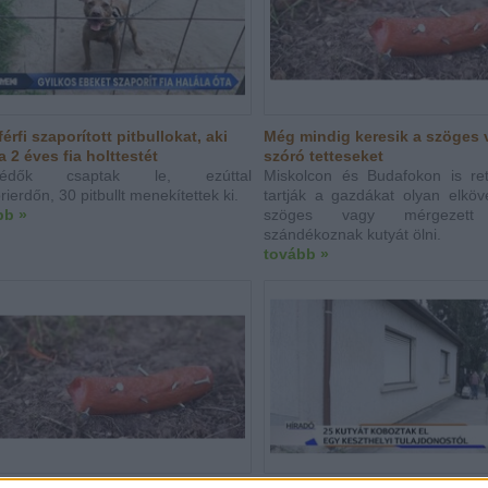
férfi szaporított pitbullokat, aki
Még mindig keresik a szöges v
a 2 éves fia holttestét
szóró tetteseket
atvédők csaptak le, ezúttal
Miskolcon és Budafokon is re
ierdőn, 30 pitbullt menekítettek ki.
tartják a gazdákat olyan elköv
bb »
szöges vagy mérgezett v
szándékoznak kutyát ölni.
tovább »