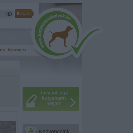
ria
Kapcsolat
Javasolj egy
kutyabarát
helyet!
Kedvenceink