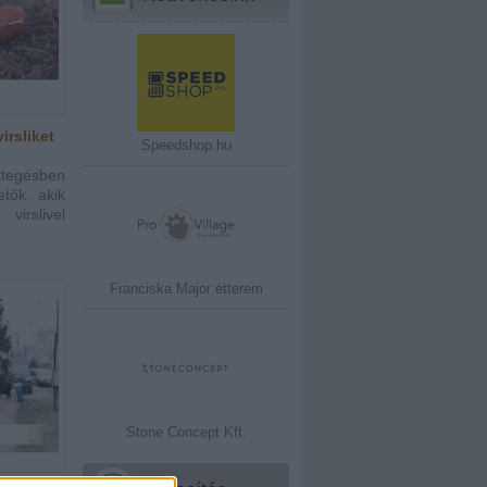
irsliket
Speedshop.hu
ttegésben
etők, akik
irslivel
Franciska Major étterem
Stone Concept Kft.