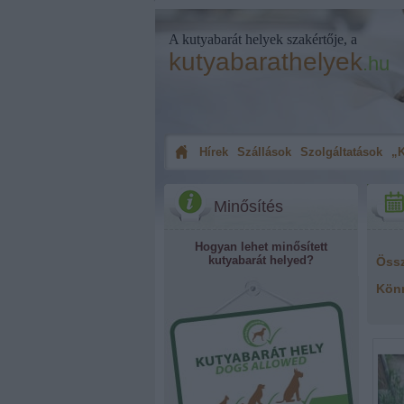
A kutyabarát helyek szakértője, a
kutyabarathelyek
.hu
Hírek
Szállások
Szolgáltatások
„K
Minősítés
Hogyan lehet minősített
kutyabarát helyed?
Öss
Kön