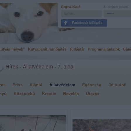
Regisztráció
Elfelejtett jelszó
Facebook belépés
utyás helyek”
Kutyabarát minősítés
Tudástár
Programajánlatok
Galé
Hírek - Állatvédelem - 7. oldal
zes
Friss
Ajánló
Állatvédelem
Egészség
Jó tudni!
nyű
Közérdekű
Kreatív
Nevelés
Utazás