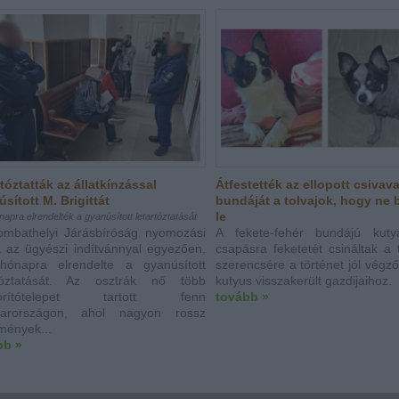
tóztatták az állatkínzással
Átfestették az ellopott csivav
sított M. Brigittát
bundáját a tolvajok, hogy ne
le
apra elrendelték a gyanúsított letartóztatását
ombathelyi Járásbíróság nyomozási
A fekete-fehér bundájú kuty
a az ügyészi indítvánnyal egyezően,
csapásra feketetét csináltak a 
hónapra elrendelte a gyanúsított
szerencsére a történet jól végző
rtóztatását. Az osztrák nő több
kutyus visszakerült gazdijaihoz.
porítótelepet tartott fenn
tovább »
arországon, ahol nagyon rossz
mények...
bb »