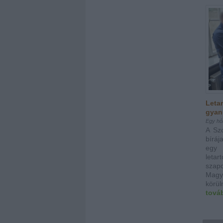
Letar
gyanú
Egy hón
A Sz
bíráj
egy 
leta
sza
Magy
körül
tová