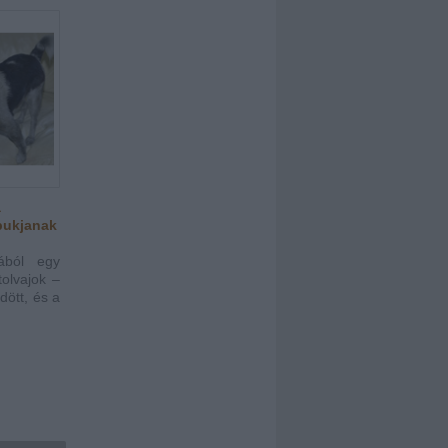
a
 bukjanak
ából egy
tolvajok –
dött, és a