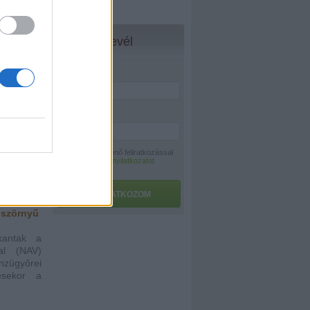
 a bíróság
Hírlevél
Név:
*
E-mail:
*
A hírlevélre történő feliratkozással
az
adatvédelmi nyilatkozatot
elfogadom.
FELIRATKOZOM
 szörnyű
kantak a
al (NAV)
nzügyőrei
ésekor a