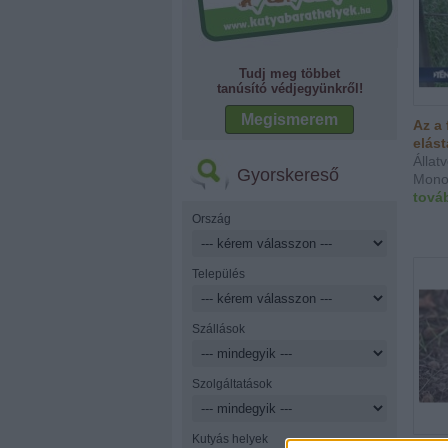
Tudj meg többet
tanúsító védjegyünkről!
Megismerem
Az a 
elást
Áll
Gyorskereső
Monor
tová
Ország
Település
Szállások
Szolgáltatások
Kutyás helyek