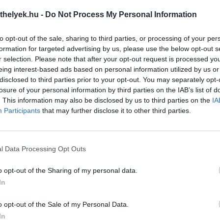
óta tartja rettegésben egy
25 kutyát koboztak el Keszthe
kínzó a miskolciakat
Négy állatvédő szervezet érkeze
thelyek.hu -
Do Not Process My Personal Information
olc és környéke lakóinak türelme
Keszthelyre egy lakosság által b
g elfogyott: immár évek óta tart a
ingatlanhoz.
to opt-out of the sale, sharing to third parties, or processing of your per
gés, amit egyetlen férfi, F. Zsolt okoz.
tovább »
lyiek állítása szerint ő az, aki
formation for targeted advertising by us, please use the below opt-out s
szeresen szór szét szögekkel
r selection. Please note that after your opt-out request is processed y
zurkált virslidarabokat a város...
eing interest-based ads based on personal information utilized by us or
bb »
disclosed to third parties prior to your opt-out. You may separately opt-
losure of your personal information by third parties on the IAB’s list of
. This information may also be disclosed by us to third parties on the
IA
Participants
that may further disclose it to other third parties.
l Data Processing Opt Outs
o opt-out of the Sharing of my personal data.
In
önökben találnak otthonra
107 állat pusztult el Kőbányán
elyi kutyák
egy lakásban nyomorogva élt
tvédelem és reintegráció kéz a
A vád szerint 107 macskát és e
o opt-out of the Sale of my Personal Data.
en – ezt a célt tűzte ki az a
tartott egy 73 négyzetméteres
In
nleges program, amelyet a Közös
társasházi lakásban egy