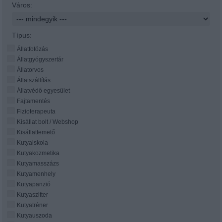
Város:
Típus:
Állatfotózás
Állatgyógyszertár
Állatorvos
Állatszállítás
Állatvédő egyesület
Fajtamentés
Fizioterapeuta
Kisállat bolt / Webshop
Kisállattemető
Kutyaiskola
Kutyakozmetika
Kutyamasszázs
Kutyamenhely
Kutyapanzió
Kutyaszitter
Kutyatréner
Kutyauszoda