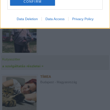
CONFIRM
Kutyaszitter
a szolgáltatás részletei »
Data Deletion
Data Access
Privacy Policy
NÓRA
Budapest - Magyarország
Kutyaszitter
a szolgáltatás részletei »
TÍMEA
Budapest - Magyarország