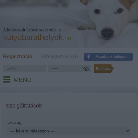
A kutyabarát helyek szakértője, a
kutyabarathelyek
.hu
Regisztráció
Elfelejtett jelszó
Facebook belépés
MENÜ
Szolgáltatások
Ország: