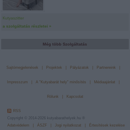
Kutyaszitter
a szolgáltatás részletei »
Még több Szolgáltatás
Sajtómegjelenések
|
Projektek
|
Pályázatok
|
Partnereink
|
Impresszum
|
A "Kutyabarát hely" minősítés
|
Médiaajánlat
|
Rólunk
|
Kapcsolat
RSS
Copyright © 2014-2026
kutyabarathelyek.hu ®
Adatvédelem
|
ÁSZF
|
Jogi nyilatkozat
|
Értesítések kezelése