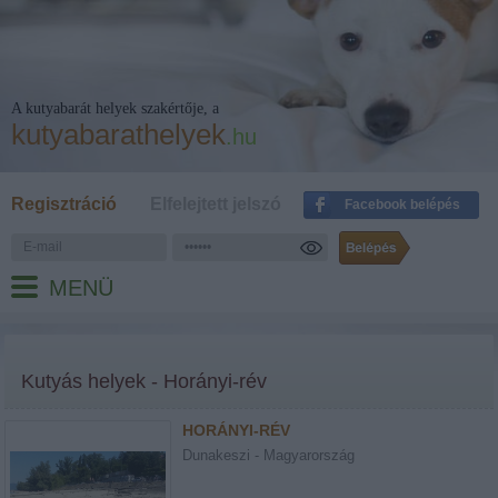
A kutyabarát helyek szakértője, a
kutyabarathelyek
.hu
Regisztráció
Elfelejtett jelszó
Facebook belépés
MENÜ
Kutyás helyek - Horányi-rév
HORÁNYI-RÉV
Dunakeszi - Magyarország