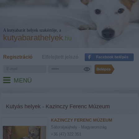
A kutyabarát helyek szakértője, a
kutyabarathelyek
.hu
Regisztráció
Elfelejtett jelszó
Facebook belépés
MENÜ
Kutyás helyek - Kazinczy Ferenc Múzeum
KAZINCZY FERENC MÚZEUM
Sátoraljaújhely - Magyarország
+36 (47) 322 351