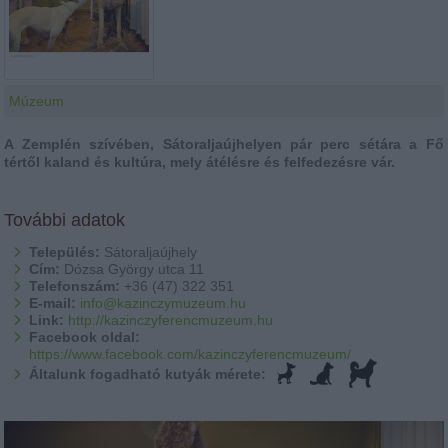
Múzeum
A Zemplén szívében, Sátoraljaújhelyen pár perc sétára a Fő
tértől kaland és kultúra, mely átélésre és felfedezésre vár.
További adatok
Település:
Sátoraljaújhely
Cím:
Dózsa György utca 11
Telefonszám:
+36 (47) 322 351
E-mail:
info@kazinczymuzeum.hu
Link:
http://kazinczyferencmuzeum.hu
Facebook oldal:
https://www.facebook.com/kazinczyferencmuzeum/
Általunk fogadható kutyák mérete: