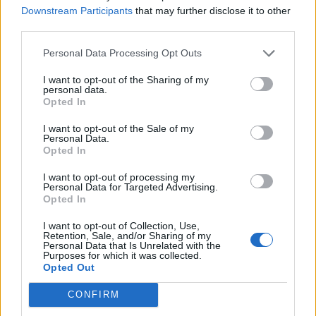
Downstream Participants
that may further disclose it to other
Mindenünk a Zemplén!
third parties.
Látogasson el hozzánk!
Personal Data Processing Opt Outs
I want to opt-out of the Sharing of my
personal data.
Opted In
Nyitva tartás:
I want to opt-out of the Sale of my
Hétfő:
zárva
Personal Data.
Kedd:
09:00 - 17:00
Opted In
Szerda:
09:00 - 17:00
Csütörtök:
09:00 - 17:00
I want to opt-out of processing my
Péntek:
09:00 - 17:00
Personal Data for Targeted Advertising.
Szombat:
09:00 - 17:00
Opted In
Vasárnap:
09:00 - 17:00
I want to opt-out of Collection, Use,
Retention, Sale, and/or Sharing of my
Personal Data that Is Unrelated with the
Purposes for which it was collected.
Opted Out
CONFIRM