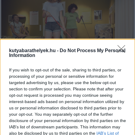
kutyabarathelyek.hu -
Do Not Process My Personal
Information
If you wish to opt-out of the sale, sharing to third parties, or
processing of your personal or sensitive information for
targeted advertising by us, please use the below opt-out
section to confirm your selection. Please note that after your
Múzeumunk legfontosabb feladata az aktív közösségi szerepvállalás,
opt-out request is processed you may continue seeing
a helyi és távolabbi közösségekkel való együttműködés, valamint a
interest-based ads based on personal information utilized by
közösségépítés.
us or personal information disclosed to third parties prior to
Hiszünk a kultúra közösségteremtő erejében, elkötelezettek vagyunk
your opt-out. You may separately opt-out of the further
a leszakadó társadalmi rétegek problémái iránt, részt veszünk a helyi
disclosure of your personal information by third parties on the
és környékbeli közoktatási intézmények munkájában. Aktív szerepet
IAB’s list of downstream participants. This information may
vállalunk a természeti és az épített környezet védelmében, valamint
a környezettudatos nevelésben.
also be disclosed by us to third parties on the
IAB’s List of