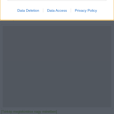
Data Deletion
Data Access
Privacy Policy
Térkép
[Térkép megtekintése nagy méretben]