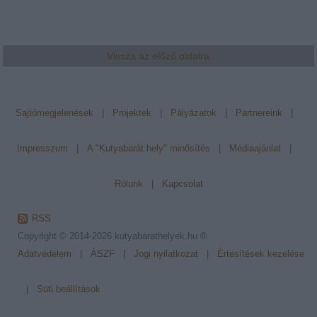
Vissza az előző oldalra
Sajtómegjelenések
|
Projektek
|
Pályázatok
|
Partnereink
|
Impresszum
|
A "Kutyabarát hely" minősítés
|
Médiaajánlat
|
Rólunk
|
Kapcsolat
RSS
Copyright © 2014-2026
kutyabarathelyek.hu ®
Adatvédelem
|
ÁSZF
|
Jogi nyilatkozat
|
Értesítések kezelése
|
Süti beállítások