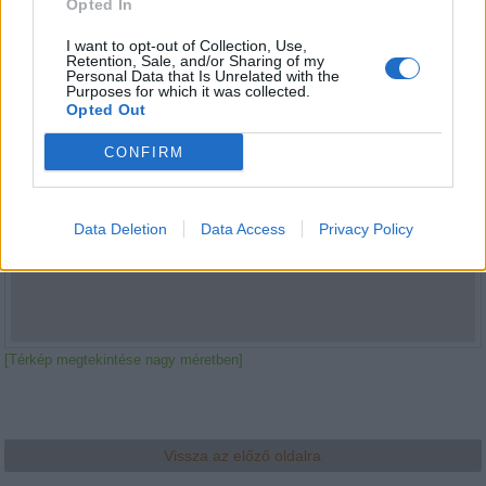
Opted In
I want to opt-out of Collection, Use,
Retention, Sale, and/or Sharing of my
Personal Data that Is Unrelated with the
Purposes for which it was collected.
Opted Out
CONFIRM
Data Deletion
Data Access
Privacy Policy
[Térkép megtekintése nagy méretben]
Vissza az előző oldalra