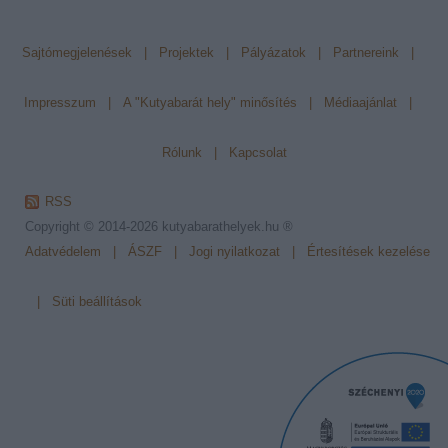
Sajtómegjelenések
|
Projektek
|
Pályázatok
|
Partnereink
|
Impresszum
|
A "Kutyabarát hely" minősítés
|
Médiaajánlat
|
Rólunk
|
Kapcsolat
RSS
Copyright © 2014-2026
kutyabarathelyek.hu ®
Adatvédelem
|
ÁSZF
|
Jogi nyilatkozat
|
Értesítések kezelése
|
Süti beállítások