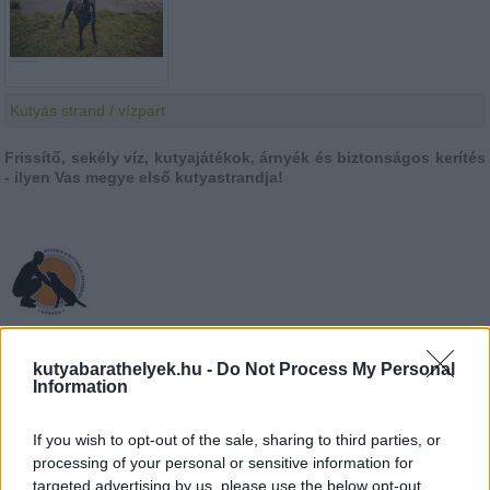
Kutyás strand / vízpart
Frissítő, sekély víz, kutyajátékok, árnyék és biztonságos kerítés
- ilyen Vas megye első kutyastrandja!
További adatok
kutyabarathelyek.hu -
Do Not Process My Personal
Information
Település:
Kőszeg
Facebook oldal:
https://www.facebook.com/koszegikutyastrand/
If you wish to opt-out of the sale, sharing to third parties, or
processing of your personal or sensitive information for
A tó partján a területet fenntartó Vízügy több mint 2700
targeted advertising by us, please use the below opt-out
négyzetméteres területet jelölt ki a kutyastrand számára, így a parton