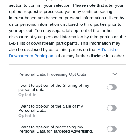
kényelmesen elférhetnek a kutyák és gazdik. A felhőtlen, ugyanakkor
section to confirm your selection. Please note that after your
biztonságos időtöltésről a parton kerítés, míg a vízen bójasor
opt-out request is processed you may continue seeing
gondoskodik.
interest-based ads based on personal information utilized by
us or personal information disclosed to third parties prior to
A tó vize a parton egészen sekély és fokozatosan mélyül, így a
your opt-out. You may separately opt-out of the further
vízben bizonytalanabb kutyák is biztonságban érezhetik magukat.
disclosure of your personal information by third parties on the
Agility akadályokat helyeztek el a mozgékony
IAB’s list of downstream participants. This information may
kutyusok számára, de
rengeteg facsemetét is ültettek az önkéntes segítőkkel karöltve, amik
also be disclosed by us to third parties on the
IAB’s List of
az árnyékról gondoskodnak.
Downstream Participants
that may further disclose it to other
third parties.
Kőszegen, a vasúti mgállóhelynél található a strand, amely
ingyenesen látogatható.
Personal Data Processing Opt Outs
I want to opt-out of the Sharing of my
personal data.
Opted In
I want to opt-out of the Sale of my
Personal Data.
Opted In
Térkép
I want to opt-out of processing my
Personal Data for Targeted Advertising.