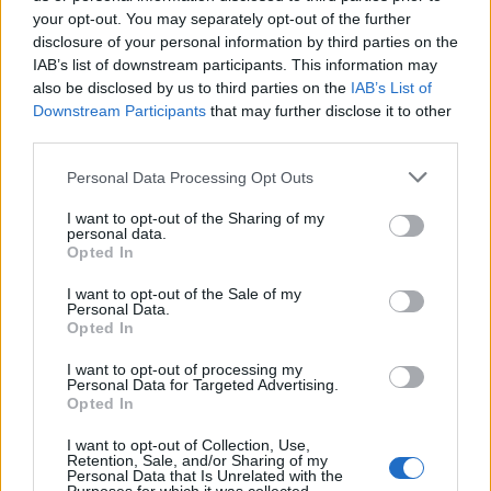
your opt-out. You may separately opt-out of the further
disclosure of your personal information by third parties on the
IAB’s list of downstream participants. This information may
also be disclosed by us to third parties on the
IAB’s List of
Downstream Participants
that may further disclose it to other
third parties.
Personal Data Processing Opt Outs
I want to opt-out of the Sharing of my
personal data.
Opted In
I want to opt-out of the Sale of my
Personal Data.
Opted In
Nyitva tartás:
I want to opt-out of processing my
Personal Data for Targeted Advertising.
Hétfő:
09:00 - 17:00
Opted In
Kedd:
09:00 - 17:00
Szerda:
09:00 - 17:00
I want to opt-out of Collection, Use,
Csütörtök:
09:00 - 17:00
Retention, Sale, and/or Sharing of my
Péntek:
09:00 - 17:00
Personal Data that Is Unrelated with the
Szombat:
zárva