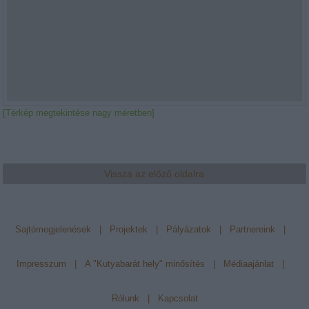
[Térkép megtekintése nagy méretben]
Vissza az előző oldalra
Sajtómegjelenések
|
Projektek
|
Pályázatok
|
Partnereink
|
Impresszum
|
A "Kutyabarát hely" minősítés
|
Médiaajánlat
|
Rólunk
|
Kapcsolat