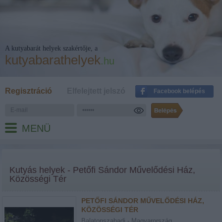
A kutyabarát helyek szakértője, a
kutyabarathelyek
.hu
Regisztráció
Elfelejtett jelszó
Facebook belépés
MENÜ
Kutyás helyek - Petőfi Sándor Művelődési Ház,
Közösségi Tér
PETŐFI SÁNDOR MŰVELŐDÉSI HÁZ,
KÖZÖSSÉGI TÉR
Balatonszabadi - Magyarország