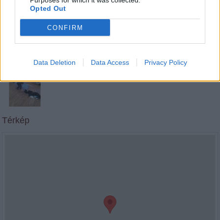
Purposes for which it was collected.
Vasárnap:
zárva
Opted Out
CONFIRM
Data Deletion
Data Access
Privacy Policy
Térkép