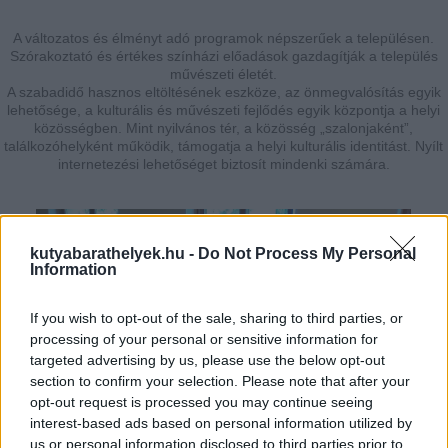
A változatos és élményt adó programok népszerűek a településen.
Szórakoztató és értékes színházi előadások gazdagítják a település
művészeti életét.
A szabadidő hasznos eltöltésének eszköze, az önmegvalósítás egyik
lehetősége, a kulturális és művészeti fejlődés egyik központja a helyi
közösségben. Mint nyilvános tér, a közösség „szalonjaként”,
találkozóhelyként működik, támogatja a helyi kulturális identitást. Nyílt
internetezési lehetőséget biztosít mindenki számára.
kutyabarathelyek.hu -
Do Not Process My Personal
Information
If you wish to opt-out of the sale, sharing to third parties, or
processing of your personal or sensitive information for
targeted advertising by us, please use the below opt-out
section to confirm your selection. Please note that after your
opt-out request is processed you may continue seeing
interest-based ads based on personal information utilized by
us or personal information disclosed to third parties prior to