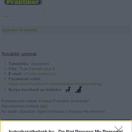
Kutyabarát üzletek
További adatok
Település:
Veszprém
Cím:
Tirat-Carmel utca 6
E-mail:
info@praktiker.hu
Facebook oldal:
https://www.facebook.com/praktikermagyarorszag/
Kutya bevihető az üzletbe:
Kutyabaráttá váltak a hazai Praktiker áruházak!
Részletekért kattints
ide!
Az alábbi plakáton tájékozódhatsz a Kutyás Házirendről:
kutyabarathelyek.hu -
Do Not Process My Personal