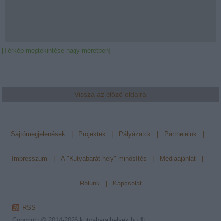
[Térkép megtekintése nagy méretben]
Vissza az előző oldalra
Sajtómegjelenések
|
Projektek
|
Pályázatok
|
Partnereink
|
Impresszum
|
A "Kutyabarát hely" minősítés
|
Médiaajánlat
|
Rólunk
|
Kapcsolat
RSS
Copyright © 2014-2026
kutyabarathelyek.hu ®