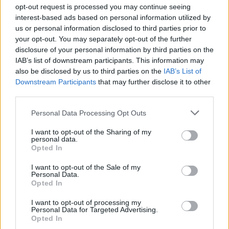
opt-out request is processed you may continue seeing
Melinda: látszerész, funkcionális optometrista
interest-based ads based on personal information utilized by
us or personal information disclosed to third parties prior to
Segítünk, ha nem látsz élesen távolra/közelre. Ha tanulási
nehézséged van, ha fejfájós vagy.
your opt-out. You may separately opt-out of the further
disclosure of your personal information by third parties on the
Elkötelezettek vagyunk a segítő pályánkon. A látókon kívül a
IAB’s list of downstream participants. This information may
látássérülteket is segítjük! Ezért az optikában találkozhatsz majd
also be disclosed by us to third parties on the
IAB’s List of
vakvezető tanuló kutyával.
Downstream Participants
that may further disclose it to other
third parties.
Nyitva tartás:
Personal Data Processing Opt Outs
Hétfő:
10:00 - 18:00
Kedd:
10:00 - 18:00
I want to opt-out of the Sharing of my
Szerda:
10:00 - 18:00
personal data.
Csütörtök:
10:00 - 18:00
Opted In
Péntek:
10:00 - 18:00
Szombat:
zárva
I want to opt-out of the Sale of my
Vasárnap:
zárva
Personal Data.
Opted In
Térkép
I want to opt-out of processing my
Personal Data for Targeted Advertising.
Opted In