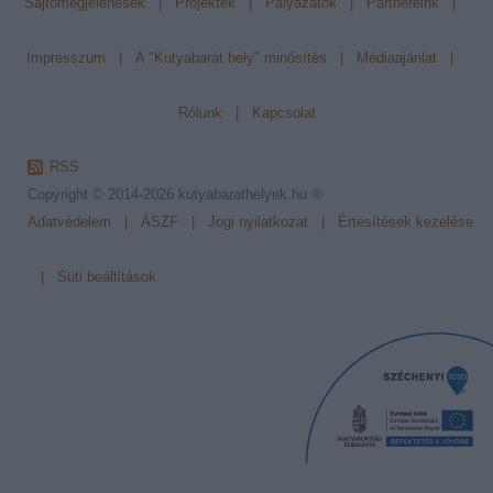
Sajtómegjelenések
|
Projektek
|
Pályázatok
|
Partnereink
|
Impresszum
|
A "Kutyabarát hely" minősítés
|
Médiaajánlat
|
Rólunk
|
Kapcsolat
RSS
Copyright © 2014-2026
kutyabarathelyek.hu ®
Adatvédelem
|
ÁSZF
|
Jogi nyilatkozat
|
Értesítések kezelése
|
Süti beállítások