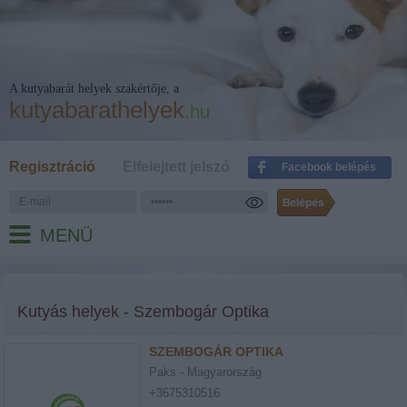
A kutyabarát helyek szakértője, a
kutyabarathelyek
.hu
Regisztráció
Elfelejtett jelszó
Facebook belépés
MENÜ
Kutyás helyek - Szembogár Optika
SZEMBOGÁR OPTIKA
Paks - Magyarország
+3675310516