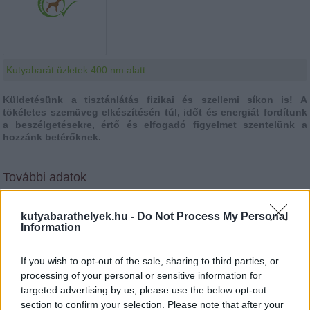
Kutyabarát üzletek 400 nm alatt
Küldetésünk a tisztánlátás fizikai és szellemi síkon is! A
tökéletes szemüveg elkészítésén túl, időt és energiát fordítunk
a beszélgetésekre, értő és elfogadó figyelmet szentelünk a
hozzánk betérőknek.
További adatok
Település:
Paks
Cím:
Építők útja 1/1
kutyabarathelyek.hu -
Do Not Process My Personal
Telefonszám:
+3675310516
Information
E-mail:
optika@szembogar.hu
Link:
https://szembogar.hu
Facebook oldal:
https://www.facebook.com/paksoptika
If you wish to opt-out of the sale, sharing to third parties, or
Kutya bevihető az üzletbe:
processing of your personal or sensitive information for
targeted advertising by us, please use the below opt-out
Zsuzsa: mesterlátszerész, optometrista
section to confirm your selection. Please note that after your