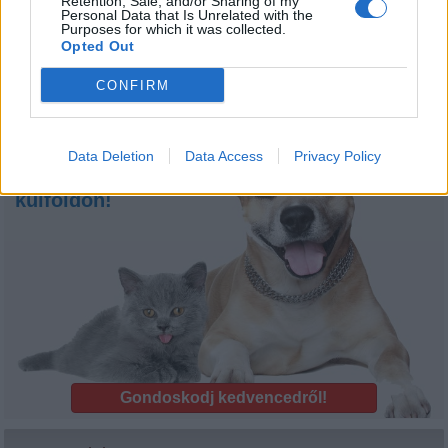
Retention, Sale, and/or Sharing of my
Personal Data that Is Unrelated with the
Purposes for which it was collected.
Opted Out
Kőszegi Kutyastrand
CONFIRM
Biztosítás
Kisállat biztosítás
Data Deletion
Data Access
Privacy Policy
bel- és
külföldön!
Gondoskodj kedvencedről!