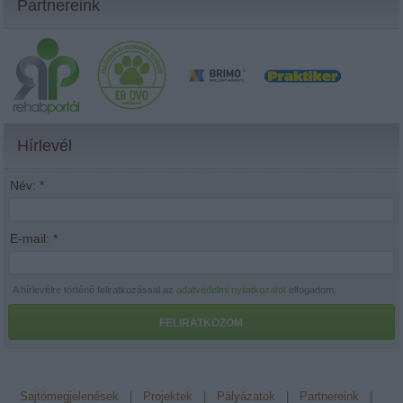
Partnereink
Hírlevél
Név:
*
E-mail:
*
A hírlevélre történő feliratkozással az
adatvédelmi nyilatkozatot
elfogadom.
FELIRATKOZOM
Sajtómegjelenések
|
Projektek
|
Pályázatok
|
Partnereink
|