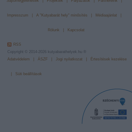
Sajtómegjelenések
|
Projektek
|
Pályázatok
|
Partnereink
|
Impresszum
|
A "Kutyabarát hely" minősítés
|
Médiaajánlat
|
Rólunk
|
Kapcsolat
RSS
Copyright © 2014-2026
kutyabarathelyek.hu ®
Adatvédelem
|
ÁSZF
|
Jogi nyilatkozat
|
Értesítések kezelése
|
Süti beállítások