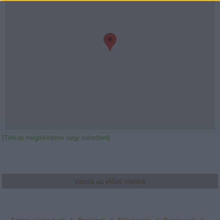
[Térkép megtekintése nagy méretben]
Vissza az előző oldalra