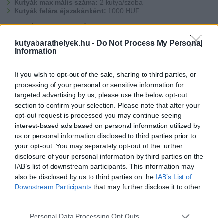
Kutyák maximális száma:
2 kutya/szoba
Kutyák felára éjszakánként:
1000 HUF
Elkerített kutyafuttató:
igen
Szárliget Komárom-Esztergom megyében, az M1 és az 1-es út,
kutyabarathelyek.hu -
Do Not Process My Personal
Information
valamint a Budapest-Hegyeshalom vasútvonal mellett, a Vértes és a
Gerecse hegységek lábainál helyezkedik el. A Tatabánya Felsőgalla
nevű városrészétől kb. 4, városközpontjától kb. 10 km-re fekvő falut
If you wish to opt-out of the sale, sharing to third parties, or
kettészeli a Budapest–Hegyeshalom vasútvonal. Vonattal és busszal
processing of your personal or sensitive information for
Tatabánya, Tata, Bicske és Budapest is elérhető közelségben van.
targeted advertising by us, please use the below opt-out
A településen áthalad az Országos Kéktúra útvonala. Az útvonalat
section to confirm your selection. Please note that after your
kék sáv jelzések mutatják az Írott-kőtől Budapesten át Hollóházáig.
opt-out request is processed you may continue seeing
Az 1128 km-es mozgalom gondozója a Magyar Természetbarát
interest-based ads based on personal information utilized by
Szövetség.
us or personal information disclosed to third parties prior to
your opt-out. You may separately opt-out of the further
Egész évben ajánljuk vendégházunkat mindazoknak, akik: - a
disclosure of your personal information by third parties on the
környéken lévő számos látnivalóra kíváncsiak - szívesen
barangolnak a közeli érintetlen természetben (Országos Kéktúra) -
IAB’s list of downstream participants. This information may
horgászni vagy lovagolni szeretnek, akik egy kis kényeztetésre
also be disclosed by us to third parties on the
IAB’s List of
vágynak a Gyémánt élményfürdőben Tatabányán.
Downstream Participants
that may further disclose it to other
Esetleg a környéken vállalnak időszakos munkát, illetve 6-10 (max.
third parties.
18) fős társaságok részére tudunk színvonalas, de olcsó szállást
biztosítani.
Personal Data Processing Opt Outs