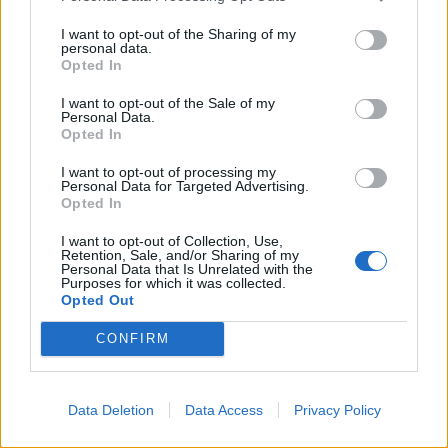
Két külön bejáratú, különálló apartman, 6 és 8 fős (pótágyazható),
I want to opt-out of the Sharing of my
mindkettő 2 hálóteres, saját fürdőszobákkal (kádas is) és WC-vel, jól
personal data.
felszerelt szobákkal, LED tv (USB támogatással), étkezővel,
Opted In
társalgóval, teljesen felszerelt konyhával és kerti bútorokkal ellátott
terasszal, ingyenes wifi használattal, konditeremmel, zárt parkolási
I want to opt-out of the Sale of my
lehetőséggel várjuk vendégeinket.
Personal Data.
Opted In
I want to opt-out of processing my
Personal Data for Targeted Advertising.
Opted In
I want to opt-out of Collection, Use,
Retention, Sale, and/or Sharing of my
Personal Data that Is Unrelated with the
Purposes for which it was collected.
Opted Out
CONFIRM
Térkép
Data Deletion
Data Access
Privacy Policy