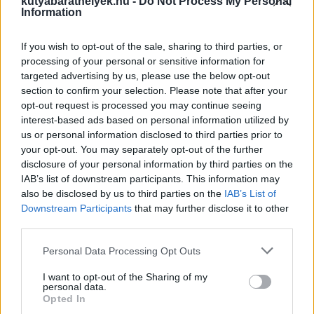
kutyabarathelyek.hu -
Do Not Process My Personal
Information
If you wish to opt-out of the sale, sharing to third parties, or
processing of your personal or sensitive information for
Kutyaszitter
targeted advertising by us, please use the below opt-out
section to confirm your selection. Please note that after your
opt-out request is processed you may continue seeing
interest-based ads based on personal information utilized by
További adatok
us or personal information disclosed to third parties prior to
your opt-out. You may separately opt-out of the further
Település:
Pócsmegyer
Link:
https://app.petwisecare.com/hu/service/detail/andrea-mini-
disclosure of your personal information by third parties on the
mancsok-a-pacban-en-segitek
IAB’s list of downstream participants. This information may
also be disclosed by us to third parties on the
IAB’s List of
Sziasztok. Andy vagyok, 21 éve cicákkal foglalkozom, 8 saját cicám
Downstream Participants
that may further disclose it to other
van a pócsmegyeri otthonomban, a legidősebb a 21. életévét
third parties.
tapossa, a legkisebb most lesz egy éves. A saját cicáim gondozásán
és nevelésén túlmenően, elárvult babacicák mentésével foglalkozom,
immár hetedik éve.
Personal Data Processing Opt Outs
Az elmúlt évek során 43, 1 napostól, 2 hetes korukig hozzám került,
cicamama nélkül maradt babák gondozásával, nevelésével és
I want to opt-out of the Sharing of my
örökbeadásával foglakozom. Ezek a cicák mind esélytelenek lettek
personal data.
Opted In
volna az életben maradásra a szakszerű ellátás és nevelés nélkül. A
43 , olykor szörnyű állapotban lévő cicabab közül 33nak sikeresen