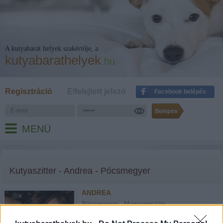
A kutyabarát helyek szakértője, a
kutyabarathelyek
.hu
Regisztráció
Elfelejtett jelszó
Facebook belépés
MENÜ
Kutyaszitter - Andrea - Pócsmegyer
ANDREA
Pócsmegyer - Magyarország