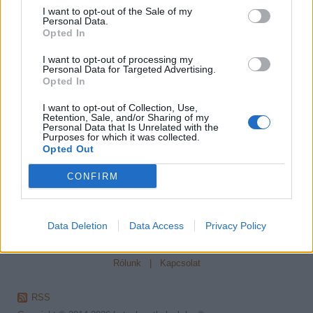
gazdit találtunk és a mai napig szeretett új otthonukban teszik
I want to opt-out of the Sale of my
Personal Data.
gazdijuk életét teljesebbé.
Opted In
A hosszú évek olyan tudással és tapasztalattal vérteztek fel, amelyet
szívesen továbbadok és szeretetem és tudásom legjavát nyújtva
I want to opt-out of processing my
vállalom más cicák időleges gondozását és ápolását is. Forduljatok
Personal Data for Targeted Advertising.
hozzám bizalommal.
Opted In
I want to opt-out of Collection, Use,
Retention, Sale, and/or Sharing of my
Personal Data that Is Unrelated with the
Purposes for which it was collected.
Vissza az előző oldalra
Opted Out
CONFIRM
Sajtómegjelenések
|
Projektek
|
Pályázatok
|
Partnereink
|
Data Deletion
Data Access
Privacy Policy
Impresszum
|
A "Kutyabarát hely" minősítés
|
Médiaajánlat
|
Rólunk
|
Kapcsolat
RSS