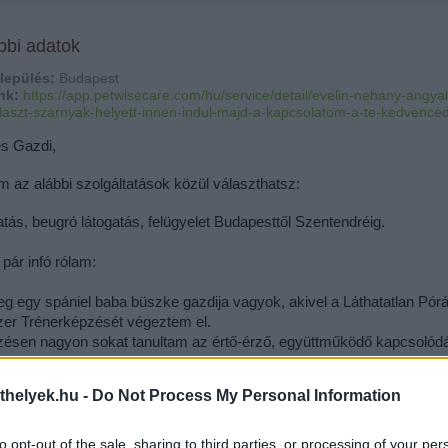
bbi adatok
lepülés:
Budapest
nk:
https://app.petwisecare.com/hu/service/detail/evelin-nehany-angya
laszt-szarnyak-helyett-innen-indul-majd-a-kapcsolatom-a-te-kedvence
s Gazdi,
 az alábbi szolgáltatások közül választhatsz:
atás, beugró látogatás, felügyelet Budapesttől Szentendréig.
pár infó rólam:
eg egy spániel baba büszke gazdija vagyok, akivel a Láthatatlan Pórá
er Trénerképzését végeztem el. 
zésen nagyon sokat tanultam az értő-érző, együttműködő kapcsolódás
e a kutyák szükségletéről, a helyes játékokról, aktivitásokról, feladatokró
nosan elmondható, hogy minél jobban értjük, hogy mire van szüksége
thelyek.hu -
Do Not Process My Personal Information
cünknek, hogyan működik a kutya, annál szebbé tudjuk tenni az élet
eként ezt a minőségű kapcsolódást nyújtom kutyusodnak.
ként pedig abban tudok segíteni, hogy te is megtudd adni ezt neki.
to opt-out of the sale, sharing to third parties, or processing of your per