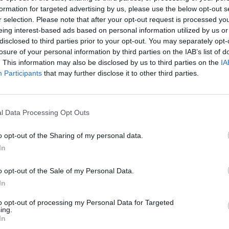
formation for targeted advertising by us, please use the below opt-out s
csit a kezdetek kezdetéről:
r selection. Please note that after your opt-out request is processed y
eing interest-based ads based on personal information utilized by us or
 is nagyon szerettem az állatokat, a kutyákat különösen. Gyerekkor
disclosed to third parties prior to your opt-out. You may separately opt-
ba magazinba is így ezzel a szöveggel kezdte a családtagunk a 
losure of your personal information by third parties on the IAB’s list of
atkoztatásomat: Az állatok a kedvenceim.
. This information may also be disclosed by us to third parties on the
IA
Participants
that may further disclose it to other third parties.
ta sem változott.
tthon éltem a szüleimmel, mindig volt több kutyánk és cicánk is.
l Data Processing Opt Outs
ta,hódítanak otthon a boxerek,  most van a családnak a 3. . Az első k
atos kapcsolatban voltam. Így elég komoly tapasztalatom van nagy te
o opt-out of the Sharing of my personal data.
kutyusokkal. Amire a 3., Jack megérkezett a szüleimhez, én már elkö
ról, így vele már csak akkor találkozom, amikor hazamegyek.
In
őt, Rocibogyót én tanítottam be, nagyon büszke vagyok rá is és maga
o opt-out of the Sale of my Personal Data.
kus dolgok mellett kialakult közöttünk egy olyan fajta kapcsolódás, am
In
séről sem tudtam addig.
to opt-out of processing my Personal Data for Targeted
k nélküli kommunikáció. 
ing.
In
t a mi szuperképességünk. Érteni a másikat egy pillantásból.