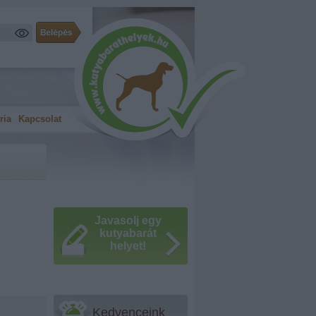
ria
Kapcsolat
Javasolj egy
kutyabarát
helyet!
Kedvenceink