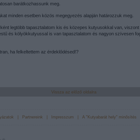
atosan barátkozhassunk meg.
akat minden esetben közös megegyezés alapján határozzuk meg. 
rként legtöbb tapasztalatom kis és közepes kutyusokkal van, viszont 
stű és kölyökkutyussal is van tapasztalatom és nagyon szívesen fo
átran, ha felkeltettem az érdeklődésed!?
Vissza az előző oldalra
yázatok
|
Partnereink
|
Impresszum
|
A "Kutyabarát hely" minősítés