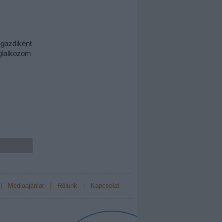
gazdiként 
glalkozom 
|
Médiaajánlat
|
Rólunk
|
Kapcsolat