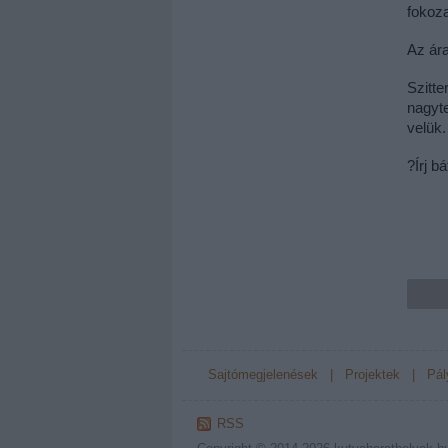
fokoz
Az ár
Szitte
nagyte
velük.
?Írj b
Sajtómegjelenések
|
Projektek
|
Pál
RSS