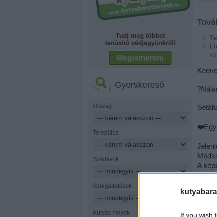
Tová
Tudj meg többet
Te
tanúsító védjegyünkről!
Li
va
Megismerem
Kedve
Gyorskereső
?Nálam
Ország
Sétált
❤️Egy 
Település
Jelenl
Módsz
Szállások
A kép
illetv
Általá
Szolgáltatások
kutyabara
kedven
Szitt
Kutyás helyek
Tréner
If you wish 