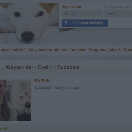
Regisztráció
Elfelejtett jelszó
Facebook belépés
utyás helyek”
Kutyabarát minősítés
Tudástár
Programajánlatok
Galé
Kutyaszitter - Evelin - Budapest
EVELIN
Budapest - Magyarország
szitter