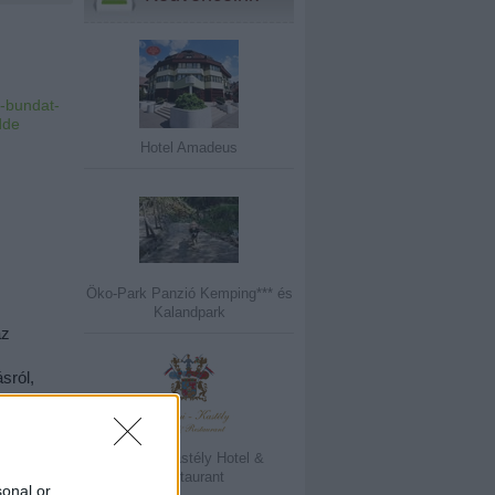
l-bundat-
dde
Hotel Amadeus
Öko-Park Panzió Kemping*** és
Kalandpark
z 
ról, 
l. 
 
ét.
Károlyi-Kastély Hotel &
Restaurant
sonal or