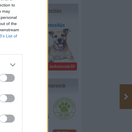
ection to
Biztosítás
ou may
 personal
omban 
out of the
Kisállat biztosítás
 downstream
bel- és
B’s List of
külföldön!
ettővel 
Gondoskodj kedvencedről!
stű, 
ltöztem 
Partnereink
mra is, a 
inek a 