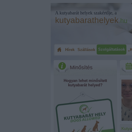
A kutyabarát helyek szakértője, a
kutyabarathelyek
.hu
Szolgáltatások
Hírek
Szállások
„K
Minősítés
Hogyan lehet minősített
kutyabarát helyed?
Kutya