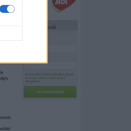
l.
 dolgot 
csolódás 
Hírlevél
eszélni 
Név:
*
s módszert 
E-mail:
*
k 
A hírlevélre történő feliratkozással
ljes 
az
adatvédelmi nyilatkozatot
elfogadom.
FELIRATKOZOM
nektek.
eddel 