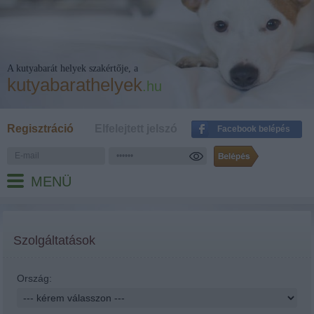
A kutyabarát helyek szakértője, a
kutyabarathelyek
.hu
Regisztráció
Elfelejtett jelszó
Facebook belépés
MENÜ
Szolgáltatások
Ország: