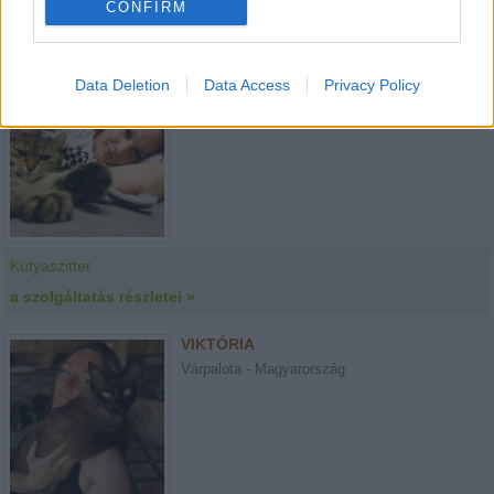
CONFIRM
Kutyaszitter
a szolgáltatás részletei »
Data Deletion
Data Access
Privacy Policy
TÍMEA
Budapest - Magyarország
Kutyaszitter
a szolgáltatás részletei »
VIKTÓRIA
Várpalota - Magyarország