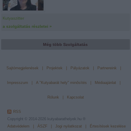
Kutyaszitter
a szolgáltatás részletei »
Még több Szolgáltatás
Sajtómegjelenések
|
Projektek
|
Pályázatok
|
Partnereink
|
Impresszum
|
A "Kutyabarát hely" minősítés
|
Médiaajánlat
|
Rólunk
|
Kapcsolat
RSS
Copyright © 2014-2026
kutyabarathelyek.hu ®
Adatvédelem
|
ÁSZF
|
Jogi nyilatkozat
|
Értesítések kezelése