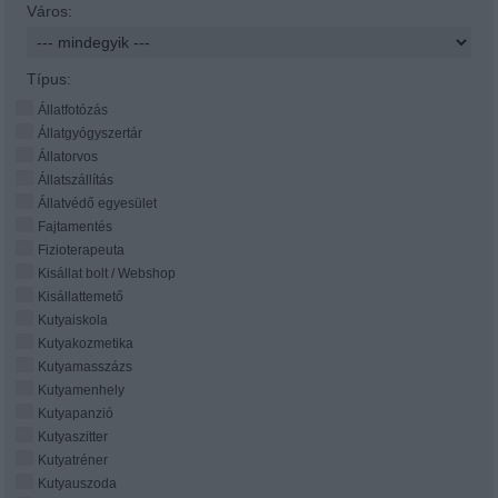
Város:
Típus:
Állatfotózás
Állatgyógyszertár
Állatorvos
Állatszállítás
Állatvédő egyesület
Fajtamentés
Fizioterapeuta
Kisállat bolt / Webshop
Kisállattemető
Kutyaiskola
Kutyakozmetika
Kutyamasszázs
Kutyamenhely
Kutyapanzió
Kutyaszitter
Kutyatréner
Kutyauszoda