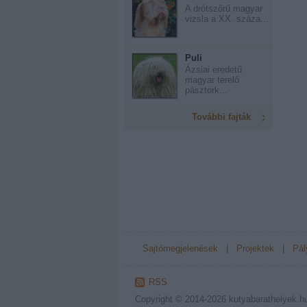
A drótszőrű magyar
vizsla a XX. száza...
Puli
Ázsiai eredetű
magyar terelő
pásztork...
További fajták
Sajtómegjelenések
|
Projektek
|
Pál
RSS
Copyright © 2014-2026
kutyabarathelyek.h