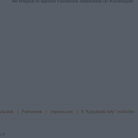
Ne felejtsd el lájkolni Facebook oldalunkat is! Köszönjük!
yázatok
|
Partnereink
|
Impresszum
|
A "Kutyabarát hely" minősítés
u ®