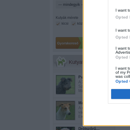
I want t
Opted 
Kutyák mérete
kicsi
közepes
nagy
I want t
Opted 
I want 
Advertis
Opted 
Kutyatár
I want t
of my P
was col
Pumi
Opted 
A XVII - XVIII.
Században
Magyarorszá...
Magyar agár
Még 
A magyar agár ősi
vadászkutya.
Eredet...
Drótszőrű...