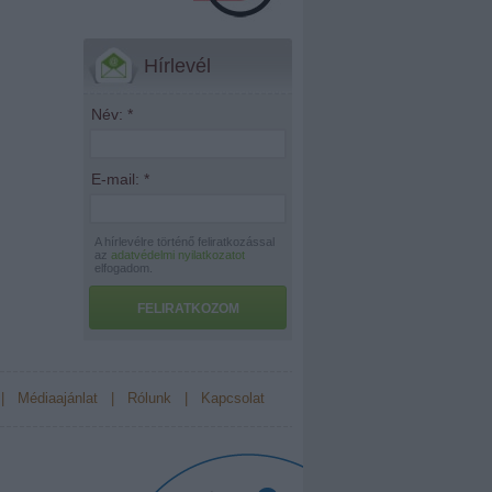
Hírlevél
Név:
*
E-mail:
*
A hírlevélre történő feliratkozással
az
adatvédelmi nyilatkozatot
elfogadom.
FELIRATKOZOM
|
Médiaajánlat
|
Rólunk
|
Kapcsolat