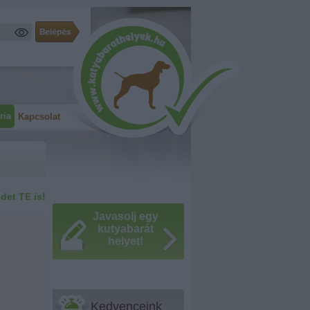
ria
Kapcsolat
idet TE is!
Javasolj egy
kutyabarát
helyet!
Kedvenceink