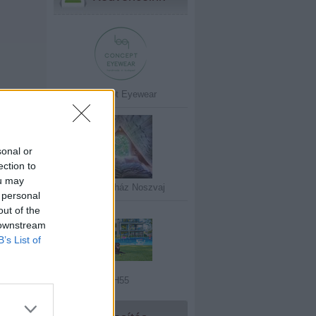
Concept Eyewear
sonal or
ection to
ou may
Erdei Kisház Noszvaj
 personal
out of the
 downstream
B’s List of
H55