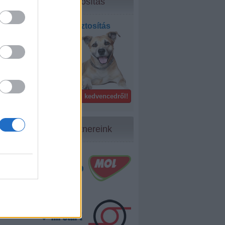
Biztosítás
Kisállat biztosítás
bel- és
külföldön!
Gondoskodj kedvencedről!
Partnereink
65
...