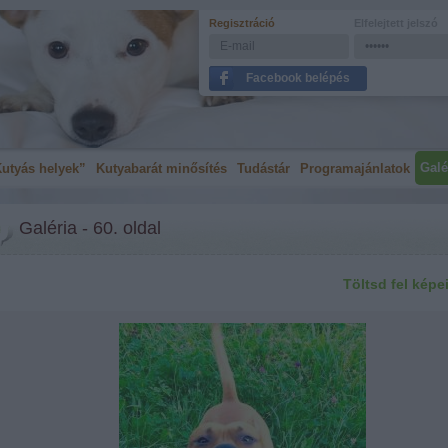
Regisztráció
Elfelejtett jelszó
Facebook belépés
Galé
utyás helyek”
Kutyabarát minősítés
Tudástár
Programajánlatok
Galéria - 60. oldal
Töltsd fel képe