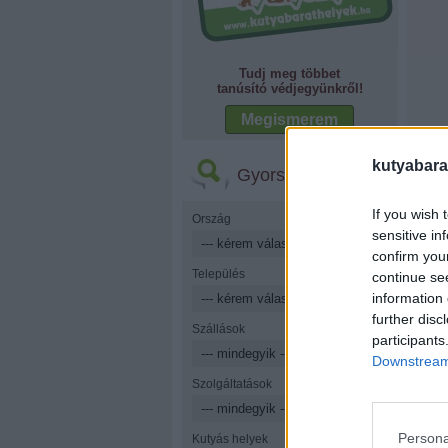
Tudj meg többet
tanúsító védjegyünkről!
Megismerem
kutyabara
Gyorskereső
If you wish 
Ország
sensitive in
confirm you
Település
continue se
information 
further disc
Szállások
participants
Downstream 
Szolgáltatások
Persona
Kutyás helyek