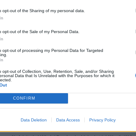
o opt-out of the Sharing of my personal data.
In
o opt-out of the Sale of my Personal Data.
In
to opt-out of processing my Personal Data for Targeted
ing.
In
o opt-out of Collection, Use, Retention, Sale, and/or Sharing
ersonal Data that Is Unrelated with the Purposes for which it
lected.
Out
CONFIRM
több Galéria
...
55
56
57
58
59
60
61
62
63
64
Data Deletion
Data Access
Privacy Policy
Lájkoláshoz és a kép megosztásához kattints a képre.