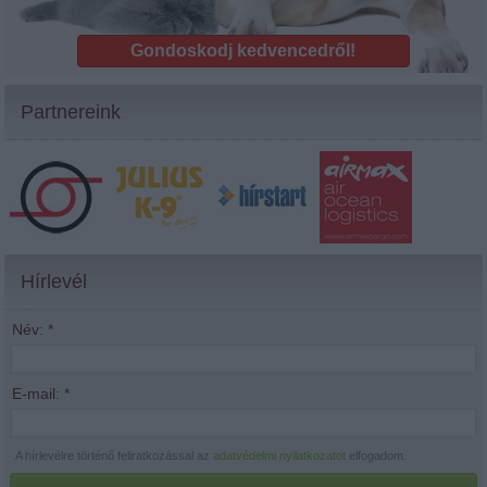
Gondoskodj kedvencedről!
Partnereink
Hírlevél
Név:
*
E-mail:
*
A hírlevélre történő feliratkozással az
adatvédelmi nyilatkozatot
elfogadom.