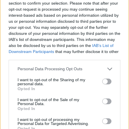
section to confirm your selection. Please note that after your
opt-out request is processed you may continue seeing
interest-based ads based on personal information utilized by
Minősítés
us or personal information disclosed to third parties prior to
your opt-out. You may separately opt-out of the further
Hogyan lehet minősített
disclosure of your personal information by third parties on the
kutyabarát helyed?
IAB’s list of downstream participants. This information may
also be disclosed by us to third parties on the
IAB’s List of
Downstream Participants
that may further disclose it to other
third parties.
Personal Data Processing Opt Outs
I want to opt-out of the Sharing of my
personal data.
Opted In
I want to opt-out of the Sale of my
Personal Data.
Tudj meg többet
Opted In
tanúsító védjegyünkről!
Megismerem
I want to opt-out of processing my
Personal Data for Targeted Advertising.
Opted In