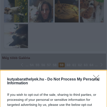
Még több Galéria
...
54
55
56
57
58
59
60
61
62
63
64
...
Lájkoláshoz és a kép megosztásához kattints a képre.
kutyabarathelyek.hu -
Do Not Process My Personal
Information
Ne felejtsd el lájkolni Facebook oldalunkat is! Köszönjük!
If you wish to opt-out of the sale, sharing to third parties, or
processing of your personal or sensitive information for
targeted advertising by us, please use the below opt-out