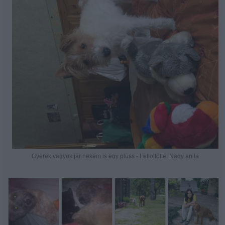
Gyerek vagyok jár nekem is egy plüss - Feltöltötte: Nagy anita