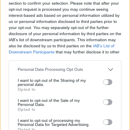
section to confirm your selection. Please note that after your
opt-out request is processed you may continue seeing
interest-based ads based on personal information utilized by
Minősítés
us or personal information disclosed to third parties prior to
your opt-out. You may separately opt-out of the further
Hogyan lehet minősített
disclosure of your personal information by third parties on the
kutyabarát helyed?
IAB’s list of downstream participants. This information may
also be disclosed by us to third parties on the
IAB’s List of
Downstream Participants
that may further disclose it to other
third parties.
Personal Data Processing Opt Outs
I want to opt-out of the Sharing of my
personal data.
Opted In
I want to opt-out of the Sale of my
Personal Data.
Tudj meg többet
Opted In
tanúsító védjegyünkről!
Megismerem
I want to opt-out of processing my
Personal Data for Targeted Advertising.
Opted In