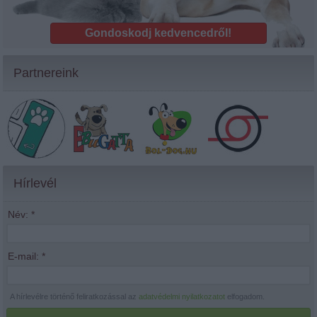
Gondoskodj kedvencedről!
Partnereink
Hírlevél
Név:
*
E-mail:
*
A hírlevélre történő feliratkozással az
adatvédelmi nyilatkozatot
elfogadom.