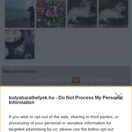
Még több Galéria
...
52
53
54
55
56
57
58
59
60
61
62
...
Lájkoláshoz és a kép megosztásához kattints a képre.
kutyabarathelyek.hu -
Do Not Process My Personal
Information
Ne felejtsd el lájkolni Facebook oldalunkat is! Köszönjük!
If you wish to opt-out of the sale, sharing to third parties, or
processing of your personal or sensitive information for
targeted advertising by us, please use the below opt-out