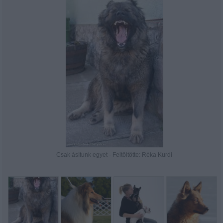
Csak ásítunk egyet - Feltöltötte: Réka Kurdi