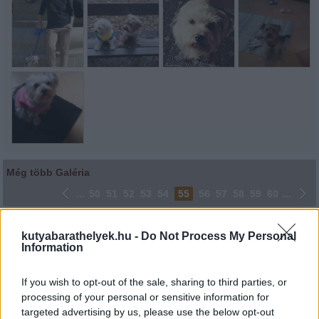
Még több Galéria
...
50
51
52
53
54
55
56
57
58
59
60
...
Lájkoláshoz és a kép megosztásához kattints a képre.
kutyabarathelyek.hu -
Do Not Process My Personal
Information
Ne felejtsd el lájkolni Facebook oldalunkat is! Köszönjük!
If you wish to opt-out of the sale, sharing to third parties, or
processing of your personal or sensitive information for
targeted advertising by us, please use the below opt-out