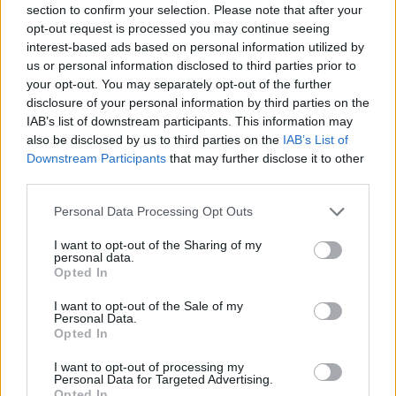
section to confirm your selection. Please note that after your
opt-out request is processed you may continue seeing
interest-based ads based on personal information utilized by
Minősítés
us or personal information disclosed to third parties prior to
your opt-out. You may separately opt-out of the further
Hogyan lehet minősített
disclosure of your personal information by third parties on the
kutyabarát helyed?
IAB’s list of downstream participants. This information may
also be disclosed by us to third parties on the
IAB’s List of
Downstream Participants
that may further disclose it to other
third parties.
Personal Data Processing Opt Outs
I want to opt-out of the Sharing of my
personal data.
Opted In
I want to opt-out of the Sale of my
Personal Data.
Tudj meg többet
Opted In
tanúsító védjegyünkről!
Megismerem
I want to opt-out of processing my
Personal Data for Targeted Advertising.
Opted In