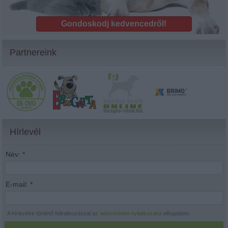
Gondoskodj kedvencedről!
Partnereink
Hírlevél
Név:
*
E-mail:
*
A hírlevélre történő feliratkozással az
adatvédelmi nyilatkozatot
elfogadom.