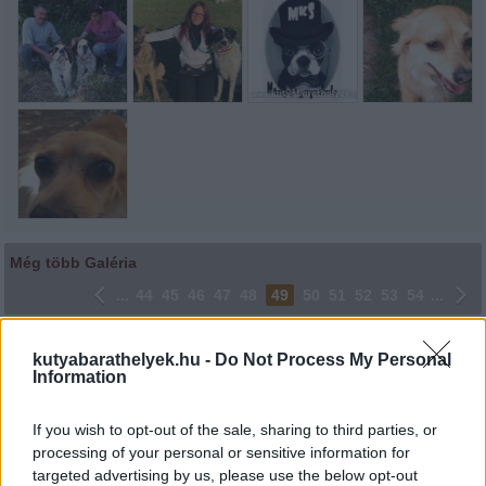
Még több Galéria
...
44
45
46
47
48
49
50
51
52
53
54
...
Lájkoláshoz és a kép megosztásához kattints a képre.
kutyabarathelyek.hu -
Do Not Process My Personal
Information
Ne felejtsd el lájkolni Facebook oldalunkat is! Köszönjük!
If you wish to opt-out of the sale, sharing to third parties, or
processing of your personal or sensitive information for
targeted advertising by us, please use the below opt-out