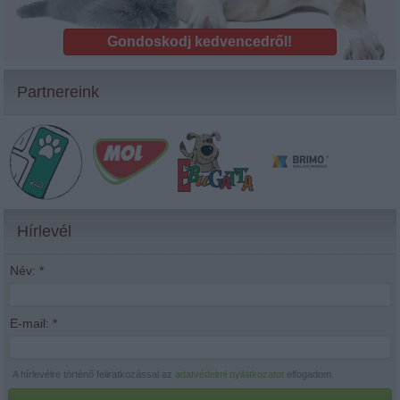
Gondoskodj kedvencedről!
Partnereink
Hírlevél
Név:
*
E-mail:
*
A hírlevélre történő feliratkozással az
adatvédelmi nyilatkozatot
elfogadom.