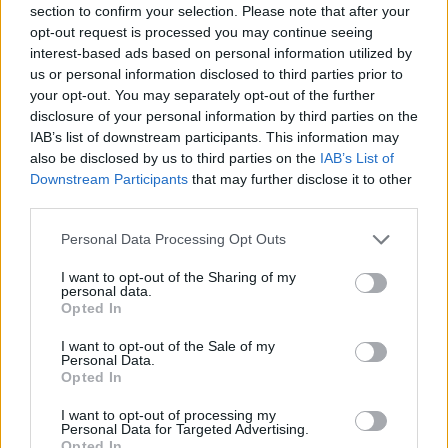
section to confirm your selection. Please note that after your
opt-out request is processed you may continue seeing
interest-based ads based on personal information utilized by
Minősítés
us or personal information disclosed to third parties prior to
your opt-out. You may separately opt-out of the further
Hogyan lehet minősített
disclosure of your personal information by third parties on the
kutyabarát helyed?
IAB’s list of downstream participants. This information may
also be disclosed by us to third parties on the
IAB’s List of
Downstream Participants
that may further disclose it to other
third parties.
Personal Data Processing Opt Outs
I want to opt-out of the Sharing of my
personal data.
Opted In
I want to opt-out of the Sale of my
Personal Data.
Tudj meg többet
Opted In
tanúsító védjegyünkről!
Megismerem
I want to opt-out of processing my
Personal Data for Targeted Advertising.
Opted In