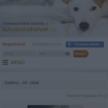
A kutyabarát helyek szakértője, a
kutyabarathelyek
.hu
Regisztráció
Elfelejtett jelszó
Facebook belépés
MENÜ
Galéria - 49. oldal
Töltsd fel képeidet TE is!