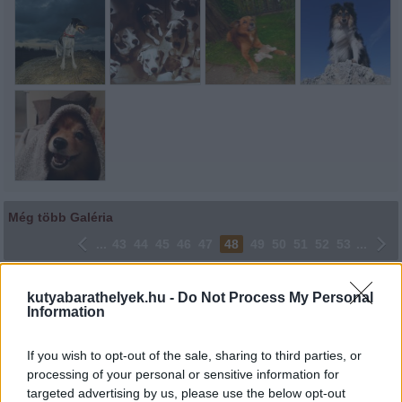
Még több Galéria
...
43
44
45
46
47
48
49
50
51
52
53
...
Lájkoláshoz és a kép megosztásához kattints a képre.
kutyabarathelyek.hu -
Do Not Process My Personal
Information
Ne felejtsd el lájkolni Facebook oldalunkat is! Köszönjük!
If you wish to opt-out of the sale, sharing to third parties, or
processing of your personal or sensitive information for
targeted advertising by us, please use the below opt-out