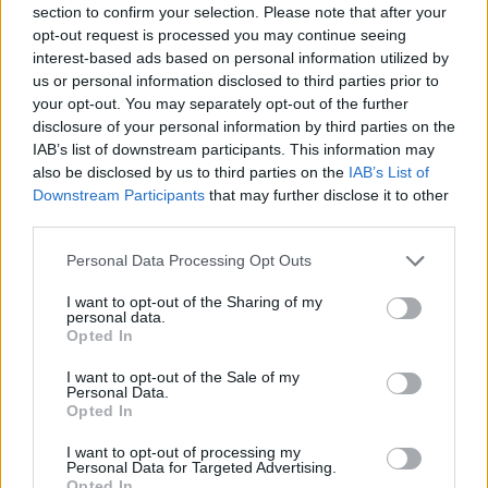
section to confirm your selection. Please note that after your
opt-out request is processed you may continue seeing
interest-based ads based on personal information utilized by
Minősítés
us or personal information disclosed to third parties prior to
your opt-out. You may separately opt-out of the further
Hogyan lehet minősített
disclosure of your personal information by third parties on the
kutyabarát helyed?
IAB’s list of downstream participants. This information may
also be disclosed by us to third parties on the
IAB’s List of
Downstream Participants
that may further disclose it to other
third parties.
Personal Data Processing Opt Outs
I want to opt-out of the Sharing of my
personal data.
Opted In
I want to opt-out of the Sale of my
Personal Data.
Tudj meg többet
Opted In
tanúsító védjegyünkről!
Megismerem
I want to opt-out of processing my
Personal Data for Targeted Advertising.
Opted In