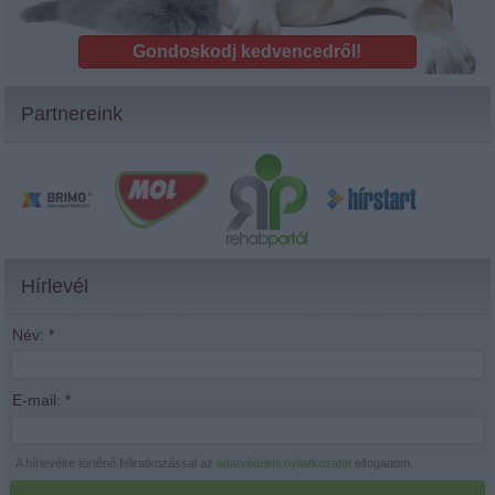
Gondoskodj kedvencedről!
Partnereink
Hírlevél
Név:
*
E-mail:
*
A hírlevélre történő feliratkozással az
adatvédelmi nyilatkozatot
elfogadom.