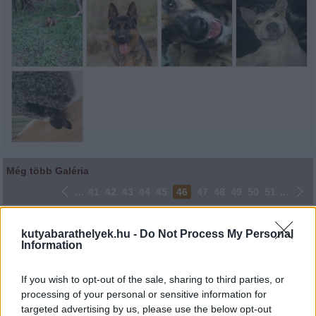
Még több Galéria
...
41
42
43
44
45
46
47
48
49
50
51
...
Lájkoláshoz és a kép megosztásához kattints a képre.
kutyabarathelyek.hu -
Do Not Process My Personal
Information
Ne felejtsd el lájkolni Facebook oldalunkat is! Köszönjük!
If you wish to opt-out of the sale, sharing to third parties, or
processing of your personal or sensitive information for
targeted advertising by us, please use the below opt-out