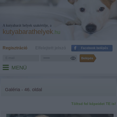
A kutyabarát helyek szakértője, a
kutyabarathelyek
.hu
Regisztráció
Elfelejtett jelszó
Facebook belépés
MENÜ
Galéria - 46. oldal
Töltsd fel képeidet TE is!