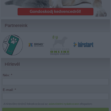
Gondoskodj kedvencedről!
Partnereink
Hírlevél
Név:
*
E-mail:
*
A hírlevélre történő feliratkozással az
adatvédelmi nyilatkozatot
elfogadom.