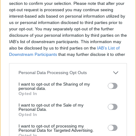
section to confirm your selection. Please note that after your
opt-out request is processed you may continue seeing
interest-based ads based on personal information utilized by
Minősítés
us or personal information disclosed to third parties prior to
your opt-out. You may separately opt-out of the further
Hogyan lehet minősített
disclosure of your personal information by third parties on the
kutyabarát helyed?
IAB’s list of downstream participants. This information may
also be disclosed by us to third parties on the
IAB’s List of
Downstream Participants
that may further disclose it to other
third parties.
Personal Data Processing Opt Outs
I want to opt-out of the Sharing of my
personal data.
Opted In
I want to opt-out of the Sale of my
Personal Data.
Tudj meg többet
Opted In
tanúsító védjegyünkről!
Megismerem
I want to opt-out of processing my
Personal Data for Targeted Advertising.
Opted In