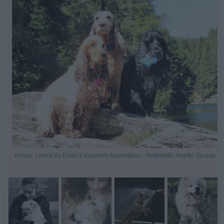
Kenzo, Lencsi és Dodó a túraebek Ausztriában - Feltöltötte: Hupfer Zsuzsa