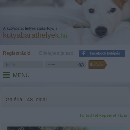
A kutyabarát helyek szakértője, a
kutyabarathelyek
.hu
Regisztráció
Elfelejtett jelszó
Facebook belépés
MENÜ
Galéria - 43. oldal
Töltsd fel képeidet TE is!