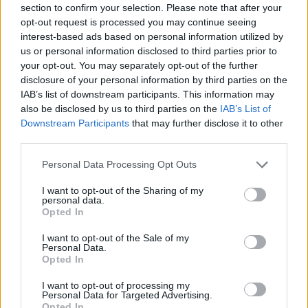
section to confirm your selection. Please note that after your
opt-out request is processed you may continue seeing
interest-based ads based on personal information utilized by
Minősítés
us or personal information disclosed to third parties prior to
your opt-out. You may separately opt-out of the further
Hogyan lehet minősített
disclosure of your personal information by third parties on the
kutyabarát helyed?
IAB’s list of downstream participants. This information may
also be disclosed by us to third parties on the
IAB’s List of
Downstream Participants
that may further disclose it to other
third parties.
Personal Data Processing Opt Outs
I want to opt-out of the Sharing of my
personal data.
Opted In
I want to opt-out of the Sale of my
Personal Data.
Tudj meg többet
Opted In
tanúsító védjegyünkről!
Megismerem
I want to opt-out of processing my
Personal Data for Targeted Advertising.
Opted In