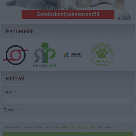
Gondoskodj kedvencedről!
Partnereink
Hírlevél
Név:
*
E-mail:
*
A hírlevélre történő feliratkozással az
adatvédelmi nyilatkozatot
elfogadom.