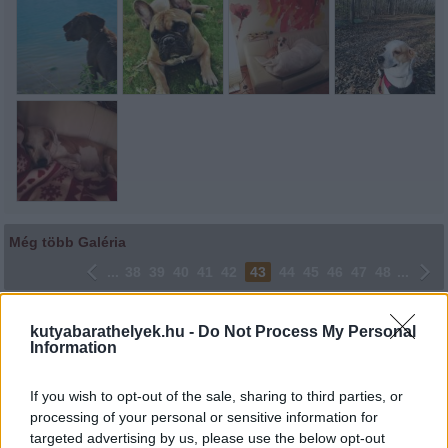
Még több Galéria
...
38
39
40
41
42
43
44
45
46
47
48
...
Lájkoláshoz és a kép megosztásához kattints a képre.
kutyabarathelyek.hu -
Do Not Process My Personal
Information
Ne felejtsd el lájkolni Facebook oldalunkat is! Köszönjük!
If you wish to opt-out of the sale, sharing to third parties, or
processing of your personal or sensitive information for
targeted advertising by us, please use the below opt-out