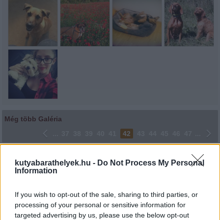
Még több Galéria
...
37
38
39
40
41
42
43
44
45
46
47
...
Lájkoláshoz és a kép megosztásához kattints a képre.
kutyabarathelyek.hu -
Do Not Process My Personal
Information
Ne felejtsd el lájkolni Facebook oldalunkat is! Köszönjük!
If you wish to opt-out of the sale, sharing to third parties, or
processing of your personal or sensitive information for
targeted advertising by us, please use the below opt-out