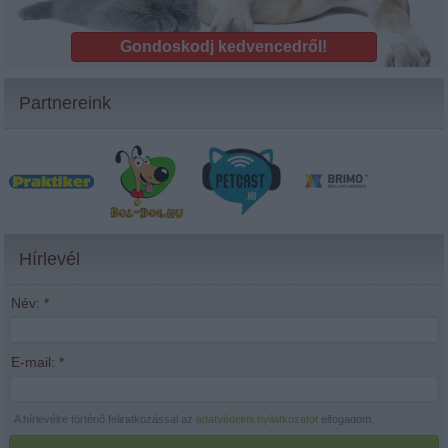
Gondoskodj kedvencedről!
Partnereink
Hírlevél
Név:
*
E-mail:
*
A hírlevélre történő feliratkozással az
adatvédelmi nyilatkozatot
elfogadom.