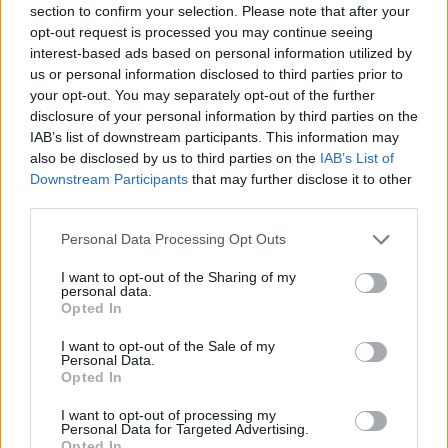
section to confirm your selection. Please note that after your
opt-out request is processed you may continue seeing
interest-based ads based on personal information utilized by
Minősítés
us or personal information disclosed to third parties prior to
your opt-out. You may separately opt-out of the further
Hogyan lehet minősített
disclosure of your personal information by third parties on the
kutyabarát helyed?
IAB’s list of downstream participants. This information may
also be disclosed by us to third parties on the
IAB’s List of
Downstream Participants
that may further disclose it to other
third parties.
Personal Data Processing Opt Outs
I want to opt-out of the Sharing of my
personal data.
Opted In
I want to opt-out of the Sale of my
Personal Data.
Tudj meg többet
Opted In
tanúsító védjegyünkről!
Megismerem
I want to opt-out of processing my
Personal Data for Targeted Advertising.
Opted In