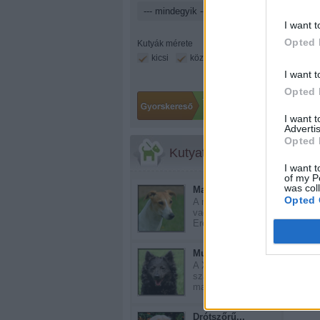
I want t
Opted 
Kutyák mérete
kicsi
közepes
nagy
I want t
Opted 
I want 
Advertis
Opted 
Kutyatár
I want t
of my P
was col
Magyar agár
Opted 
A magyar agár ősi
vadászkutya.
Eredet...
Mudi
Még 
A XVIII-XIX.
században
magyarországi ...
Drótszőrű...