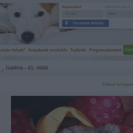
Regisztráció
Elfelejtett jelszó
Facebook belépés
Galé
utyás helyek”
Kutyabarát minősítés
Tudástár
Programajánlatok
Galéria - 41. oldal
Töltsd fel képe