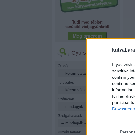
Tudj meg többet
tanúsító védjegyünkről!
Megismerem
kutyabara
Gyorskereső
If you wish 
Ország
sensitive in
confirm you
Település
continue se
information 
further disc
Szállások
participants
Downstream 
Szolgáltatások
Persona
Kutyás helyek