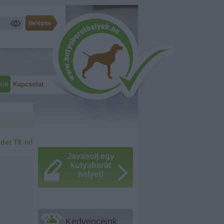
ria
Kapcsolat
idet TE is!
Javasolj egy
kutyabarát
helyet!
Kedvenceink