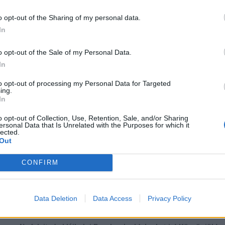
o opt-out of the Sharing of my personal data.
In
o opt-out of the Sale of my Personal Data.
In
to opt-out of processing my Personal Data for Targeted
ing.
In
o opt-out of Collection, Use, Retention, Sale, and/or Sharing
ersonal Data that Is Unrelated with the Purposes for which it
lected.
Out
CONFIRM
több Galéria
...
36
37
38
39
40
41
42
43
44
45
Data Deletion
Data Access
Privacy Policy
Lájkoláshoz és a kép megosztásához kattints a képre.