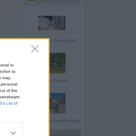
V.30 Belvárosi Sportközpont
sonal or
ection to
ou may
Mirabella Camping
 personal
out of the
 downstream
B’s List of
Öreg-tó Hotel és Rendezvénytér