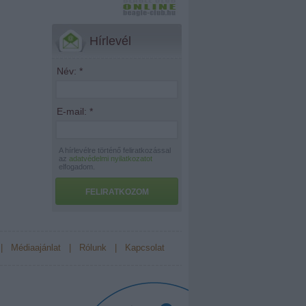
Hírlevél
Név:
*
E-mail:
*
A hírlevélre történő feliratkozással
az
adatvédelmi nyilatkozatot
elfogadom.
FELIRATKOZOM
|
Médiaajánlat
|
Rólunk
|
Kapcsolat