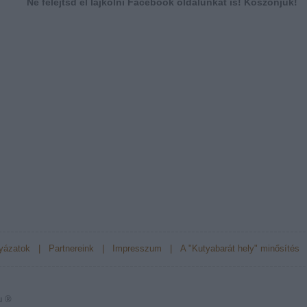
Ne felejtsd el lájkolni Facebook oldalunkat is! Köszönjük!
yázatok
|
Partnereink
|
Impresszum
|
A "Kutyabarát hely" minősítés
u ®