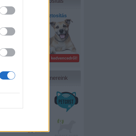
Biztosítás
Kisállat biztosítás
bel- és
külföldön!
Gondoskodj kedvencedről!
Partnereink
46
...