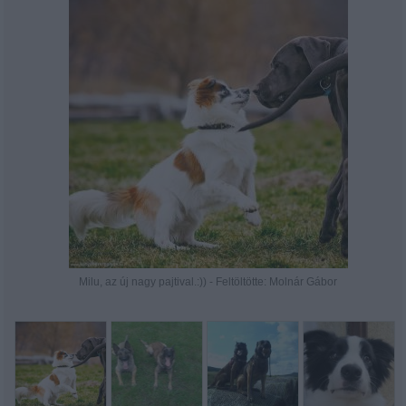
Milu, az új nagy pajtival.:)) - Feltöltötte: Molnár Gábor