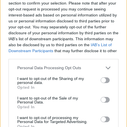
section to confirm your selection. Please note that after your
opt-out request is processed you may continue seeing
interest-based ads based on personal information utilized by
Minősítés
us or personal information disclosed to third parties prior to
your opt-out. You may separately opt-out of the further
Hogyan lehet minősített
disclosure of your personal information by third parties on the
kutyabarát helyed?
IAB’s list of downstream participants. This information may
also be disclosed by us to third parties on the
IAB’s List of
Downstream Participants
that may further disclose it to other
third parties.
Personal Data Processing Opt Outs
I want to opt-out of the Sharing of my
personal data.
Opted In
I want to opt-out of the Sale of my
Personal Data.
Tudj meg többet
Opted In
tanúsító védjegyünkről!
Megismerem
I want to opt-out of processing my
Personal Data for Targeted Advertising.
Opted In