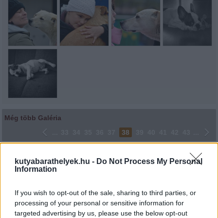
Még több Galéria
...
33
34
35
36
37
38
39
40
41
42
43
...
Lájkoláshoz és a kép megosztásához kattints a képre.
kutyabarathelyek.hu -
Do Not Process My Personal
Information
Ne felejtsd el lájkolni Facebook oldalunkat is! Köszönjük!
If you wish to opt-out of the sale, sharing to third parties, or
processing of your personal or sensitive information for
targeted advertising by us, please use the below opt-out