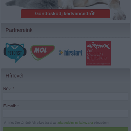
Gondoskodj kedvencedről!
Partnereink
Hírlevél
Név:
*
E-mail:
*
A hírlevélre történő feliratkozással az
adatvédelmi nyilatkozatot
elfogadom.