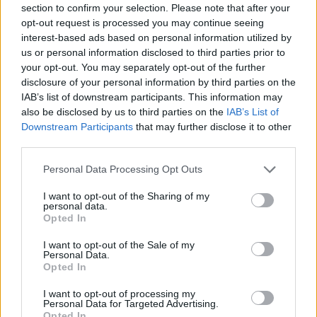
section to confirm your selection. Please note that after your
opt-out request is processed you may continue seeing
interest-based ads based on personal information utilized by
Minősítés
us or personal information disclosed to third parties prior to
your opt-out. You may separately opt-out of the further
Hogyan lehet minősített
disclosure of your personal information by third parties on the
kutyabarát helyed?
IAB’s list of downstream participants. This information may
also be disclosed by us to third parties on the
IAB’s List of
Downstream Participants
that may further disclose it to other
third parties.
Personal Data Processing Opt Outs
I want to opt-out of the Sharing of my
personal data.
Opted In
I want to opt-out of the Sale of my
Personal Data.
Tudj meg többet
Opted In
tanúsító védjegyünkről!
Megismerem
I want to opt-out of processing my
Personal Data for Targeted Advertising.
Opted In