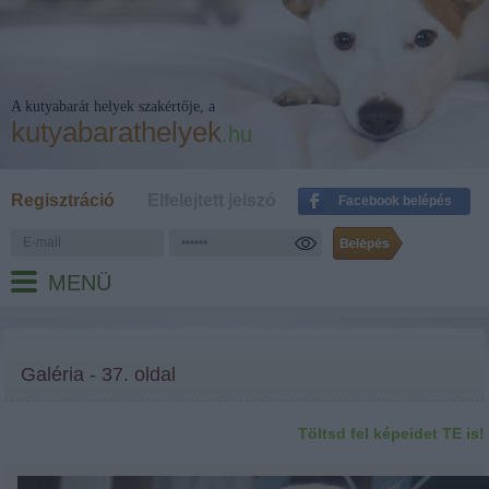
A kutyabarát helyek szakértője, a
kutyabarathelyek
.hu
Regisztráció
Elfelejtett jelszó
Facebook belépés
MENÜ
Galéria - 37. oldal
Töltsd fel képeidet TE is!