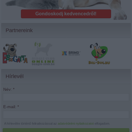
Gondoskodj kedvencedről!
Partnereink
Hírlevél
Név:
*
E-mail:
*
A hírlevélre történő feliratkozással az
adatvédelmi nyilatkozatot
elfogadom.