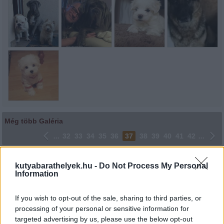
Még több Galéria
...
32
33
34
35
36
37
38
39
40
41
42
...
Lájkoláshoz és a kép megosztásához kattints a képre.
kutyabarathelyek.hu -
Do Not Process My Personal
Information
Ne felejtsd el lájkolni Facebook oldalunkat is! Köszönjük!
If you wish to opt-out of the sale, sharing to third parties, or
processing of your personal or sensitive information for
targeted advertising by us, please use the below opt-out