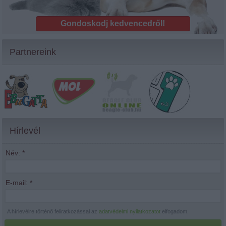
Gondoskodj kedvencedről!
Partnereink
Hírlevél
Név:
*
E-mail:
*
A hírlevélre történő feliratkozással az
adatvédelmi nyilatkozatot
elfogadom.