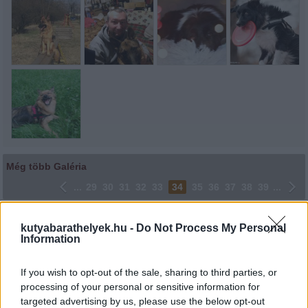
Még több Galéria
...
29
30
31
32
33
34
35
36
37
38
39
...
Lájkoláshoz és a kép megosztásához kattints a képre.
kutyabarathelyek.hu -
Do Not Process My Personal
Information
Ne felejtsd el lájkolni Facebook oldalunkat is! Köszönjük!
If you wish to opt-out of the sale, sharing to third parties, or
processing of your personal or sensitive information for
targeted advertising by us, please use the below opt-out