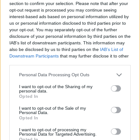
section to confirm your selection. Please note that after your
opt-out request is processed you may continue seeing
interest-based ads based on personal information utilized by
Minősítés
us or personal information disclosed to third parties prior to
your opt-out. You may separately opt-out of the further
Hogyan lehet minősített
disclosure of your personal information by third parties on the
kutyabarát helyed?
IAB’s list of downstream participants. This information may
also be disclosed by us to third parties on the
IAB’s List of
Downstream Participants
that may further disclose it to other
third parties.
Personal Data Processing Opt Outs
I want to opt-out of the Sharing of my
personal data.
Opted In
I want to opt-out of the Sale of my
Personal Data.
Tudj meg többet
Opted In
tanúsító védjegyünkről!
Megismerem
I want to opt-out of processing my
Personal Data for Targeted Advertising.
Opted In