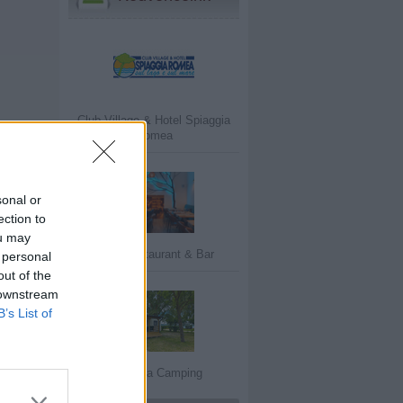
Club Village & Hotel Spiaggia
Romea
sonal or
ection to
ou may
Szék Restaurant & Bar
 personal
out of the
 downstream
B’s List of
Mirabella Camping