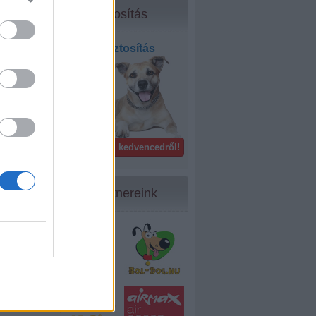
Biztosítás
Kisállat biztosítás
bel- és
külföldön!
Gondoskodj kedvencedről!
Partnereink
38
...