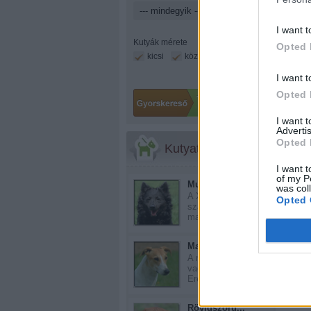
I want t
Kutyák mérete
Opted 
kicsi
közepes
nagy
I want t
Opted 
I want 
Advertis
Opted 
Kutyatár
I want t
of my P
Mudi
was col
A XVIII-XIX.
Opted 
században
magyarországi ...
Magyar agár
Még 
A magyar agár ősi
vadászkutya.
Eredet...
Rövidszőrű...