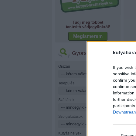
Tudj meg többet
tanúsító védjegyünkről!
Megismerem
Gyorskereső
kutyabara
Ország
If you wish 
sensitive in
confirm you
Település
continue se
information 
further disc
Szállások
participants
Downstream 
Szolgáltatások
Kutyás helyek
Persona