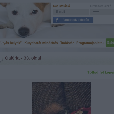
Regisztráció
Elfelejtett jelszó
Facebook belépés
Galé
utyás helyek”
Kutyabarát minősítés
Tudástár
Programajánlatok
Galéria - 33. oldal
Töltsd fel képe