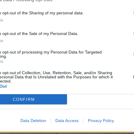
o opt-out of the Sharing of my personal data.
In
o opt-out of the Sale of my Personal Data.
In
to opt-out of processing my Personal Data for Targeted
ing.
In
o opt-out of Collection, Use, Retention, Sale, and/or Sharing
ersonal Data that Is Unrelated with the Purposes for which it
lected.
Out
CONFIRM
több Galéria
...
28
29
30
31
32
33
34
35
36
37
Data Deletion
Data Access
Privacy Policy
Lájkoláshoz és a kép megosztásához kattints a képre.