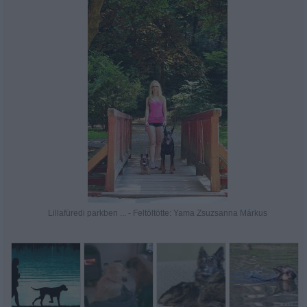
Lillafüredi parkben ... - Feltöltötte: Yama Zsuzsanna Márkus