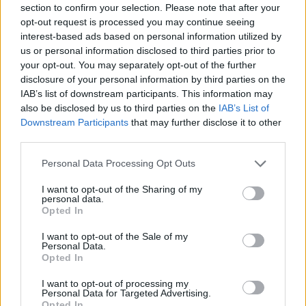
section to confirm your selection. Please note that after your
opt-out request is processed you may continue seeing
interest-based ads based on personal information utilized by
Minősítés
us or personal information disclosed to third parties prior to
your opt-out. You may separately opt-out of the further
Hogyan lehet minősített
disclosure of your personal information by third parties on the
kutyabarát helyed?
IAB’s list of downstream participants. This information may
also be disclosed by us to third parties on the
IAB’s List of
Downstream Participants
that may further disclose it to other
third parties.
Personal Data Processing Opt Outs
I want to opt-out of the Sharing of my
personal data.
Opted In
I want to opt-out of the Sale of my
Personal Data.
Tudj meg többet
Opted In
tanúsító védjegyünkről!
Megismerem
I want to opt-out of processing my
Personal Data for Targeted Advertising.
Opted In