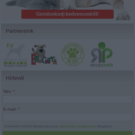
Gondoskodj kedvencedről!
Partnereink
Hírlevél
Név:
*
E-mail:
*
A hírlevélre történő feliratkozással az
adatvédelmi nyilatkozatot
elfogadom.