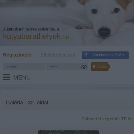
A kutyabarát helyek szakértője, a
kutyabarathelyek
.hu
Regisztráció
Elfelejtett jelszó
Facebook belépés
MENÜ
Galéria - 32. oldal
Töltsd fel képeidet TE is!