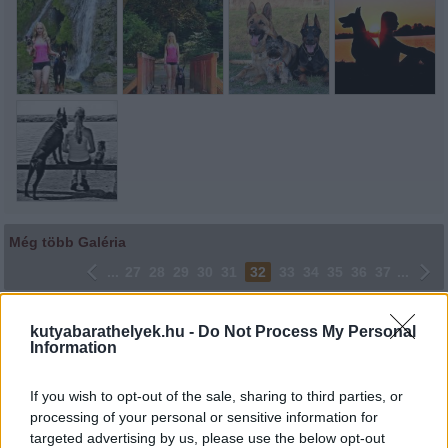
Még több Galéria
...
27
28
29
30
31
32
33
34
35
36
37
...
Lájkoláshoz és a kép megosztásához kattints a képre.
kutyabarathelyek.hu -
Do Not Process My Personal
Information
Ne felejtsd el lájkolni Facebook oldalunkat is! Köszönjük!
If you wish to opt-out of the sale, sharing to third parties, or
processing of your personal or sensitive information for
targeted advertising by us, please use the below opt-out