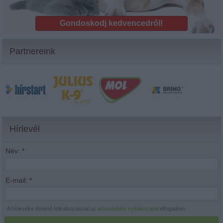
Gondoskodj kedvencedről!
Partnereink
Hírlevél
Név:
*
E-mail:
*
A hírlevélre történő feliratkozással az
adatvédelmi nyilatkozatot
elfogadom.