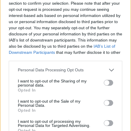
section to confirm your selection. Please note that after your
opt-out request is processed you may continue seeing
interest-based ads based on personal information utilized by
Minősítés
us or personal information disclosed to third parties prior to
your opt-out. You may separately opt-out of the further
Hogyan lehet minősített
disclosure of your personal information by third parties on the
kutyabarát helyed?
IAB’s list of downstream participants. This information may
also be disclosed by us to third parties on the
IAB’s List of
Downstream Participants
that may further disclose it to other
third parties.
Personal Data Processing Opt Outs
I want to opt-out of the Sharing of my
personal data.
Opted In
I want to opt-out of the Sale of my
Personal Data.
Tudj meg többet
Opted In
tanúsító védjegyünkről!
Megismerem
I want to opt-out of processing my
Personal Data for Targeted Advertising.
Opted In