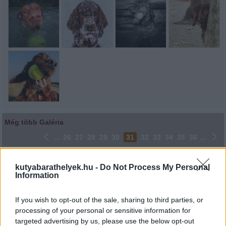
Még több Galéria
...
26
27
28
29
30
31
32
33
34
35
36
...
Lájkoláshoz és a kép megosztásához kattints a képre.
kutyabarathelyek.hu -
Do Not Process My Personal
Information
Ne felejtsd el lájkolni Facebook oldalunkat is! Köszönjük!
If you wish to opt-out of the sale, sharing to third parties, or
processing of your personal or sensitive information for
targeted advertising by us, please use the below opt-out