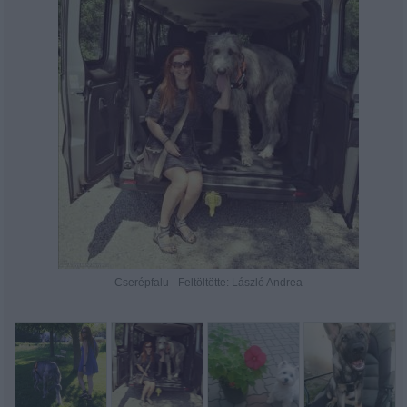
Cserépfalu - Feltöltötte: László Andrea