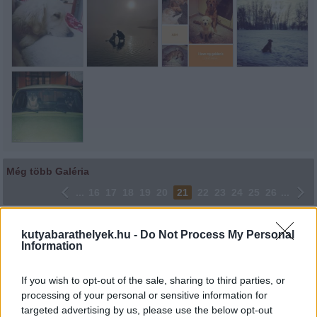
Még több Galéria
...
16
17
18
19
20
21
22
23
24
25
26
...
Lájkoláshoz és a kép megosztásához kattints a képre.
kutyabarathelyek.hu -
Do Not Process My Personal
Information
Ne felejtsd el lájkolni Facebook oldalunkat is! Köszönjük!
If you wish to opt-out of the sale, sharing to third parties, or
processing of your personal or sensitive information for
targeted advertising by us, please use the below opt-out