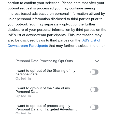
section to confirm your selection. Please note that after your
opt-out request is processed you may continue seeing
interest-based ads based on personal information utilized by
Minősítés
us or personal information disclosed to third parties prior to
your opt-out. You may separately opt-out of the further
Hogyan lehet minősített
disclosure of your personal information by third parties on the
kutyabarát helyed?
IAB’s list of downstream participants. This information may
also be disclosed by us to third parties on the
IAB’s List of
Downstream Participants
that may further disclose it to other
third parties.
Personal Data Processing Opt Outs
I want to opt-out of the Sharing of my
personal data.
Opted In
I want to opt-out of the Sale of my
Personal Data.
Tudj meg többet
Opted In
tanúsító védjegyünkről!
Megismerem
I want to opt-out of processing my
Personal Data for Targeted Advertising.
Opted In