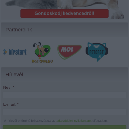
Gondoskodj kedvencedről!
Partnereink
Hírlevél
Név:
*
E-mail:
*
A hírlevélre történő feliratkozással az
adatvédelmi nyilatkozatot
elfogadom.