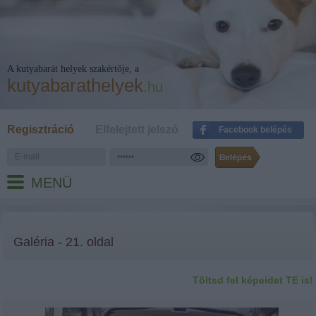
A kutyabarát helyek szakértője, a
kutyabarathelyek
.hu
Regisztráció
Elfelejtett jelszó
Facebook belépés
MENÜ
Galéria - 21. oldal
Töltsd fel képeidet TE is!