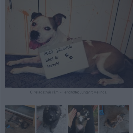
Új feladat vár rám! - Feltöltötte: Jungvirt Melinda