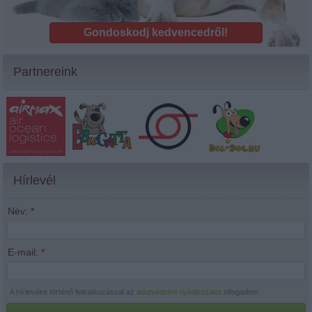
Gondoskodj kedvencedről!
Partnereink
Hírlevél
Név:
*
E-mail:
*
A hírlevélre történő feliratkozással az
adatvédelmi nyilatkozatot
elfogadom.