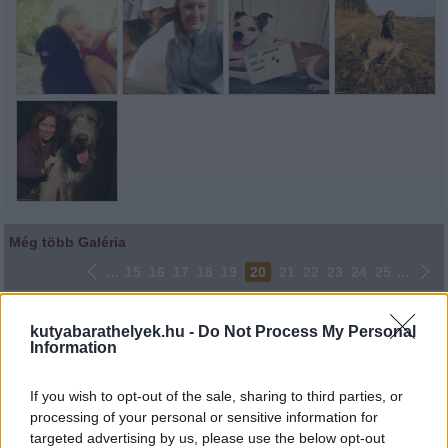
Még több Galéria
...
15
16
17
18
19
20
21
22
23
24
25
...
Lájkoláshoz és a kép megosztásához kattints a képre.
kutyabarathelyek.hu -
Do Not Process My Personal
Information
Ne felejtsd el lájkolni Facebook oldalunkat is! Köszönjük!
If you wish to opt-out of the sale, sharing to third parties, or
processing of your personal or sensitive information for
targeted advertising by us, please use the below opt-out