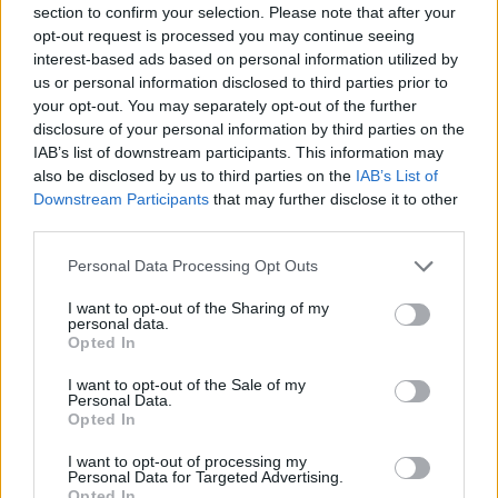
section to confirm your selection. Please note that after your
opt-out request is processed you may continue seeing
interest-based ads based on personal information utilized by
Minősítés
us or personal information disclosed to third parties prior to
your opt-out. You may separately opt-out of the further
Hogyan lehet minősített
disclosure of your personal information by third parties on the
kutyabarát helyed?
IAB’s list of downstream participants. This information may
also be disclosed by us to third parties on the
IAB’s List of
Downstream Participants
that may further disclose it to other
third parties.
Personal Data Processing Opt Outs
I want to opt-out of the Sharing of my
personal data.
Opted In
I want to opt-out of the Sale of my
Personal Data.
Tudj meg többet
Opted In
tanúsító védjegyünkről!
Megismerem
I want to opt-out of processing my
Personal Data for Targeted Advertising.
Opted In