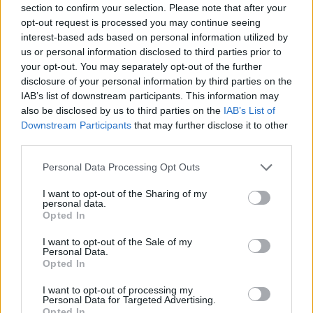
section to confirm your selection. Please note that after your
opt-out request is processed you may continue seeing
interest-based ads based on personal information utilized by
Minősítés
us or personal information disclosed to third parties prior to
your opt-out. You may separately opt-out of the further
Hogyan lehet minősített
disclosure of your personal information by third parties on the
kutyabarát helyed?
IAB’s list of downstream participants. This information may
also be disclosed by us to third parties on the
IAB’s List of
Downstream Participants
that may further disclose it to other
third parties.
Personal Data Processing Opt Outs
I want to opt-out of the Sharing of my
personal data.
Opted In
I want to opt-out of the Sale of my
Personal Data.
Tudj meg többet
Opted In
tanúsító védjegyünkről!
Megismerem
I want to opt-out of processing my
Personal Data for Targeted Advertising.
Opted In