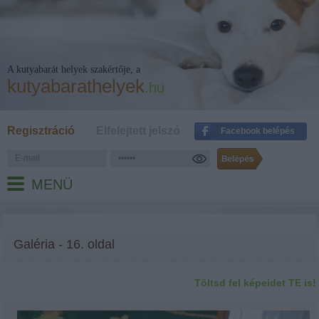
A kutyabarát helyek szakértője, a
kutyabarathelyek
.hu
Regisztráció
Elfelejtett jelszó
Facebook belépés
MENÜ
Galéria - 16. oldal
Töltsd fel képeidet TE is!