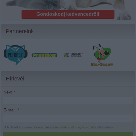
Gondoskodj kedvencedről!
Partnereink
Hírlevél
Név:
*
E-mail:
*
A hírlevélre történő feliratkozással az
adatvédelmi nyilatkozatot
elfogadom.