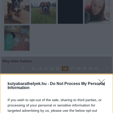
Még több Galéria
...
11
12
13
14
15
16
17
18
19
20
21
...
Lájkoláshoz és a kép megosztásához kattints a képre.
kutyabarathelyek.hu -
Do Not Process My Personal
Information
Ne felejtsd el lájkolni Facebook oldalunkat is! Köszönjük!
If you wish to opt-out of the sale, sharing to third parties, or
processing of your personal or sensitive information for
targeted advertising by us, please use the below opt-out