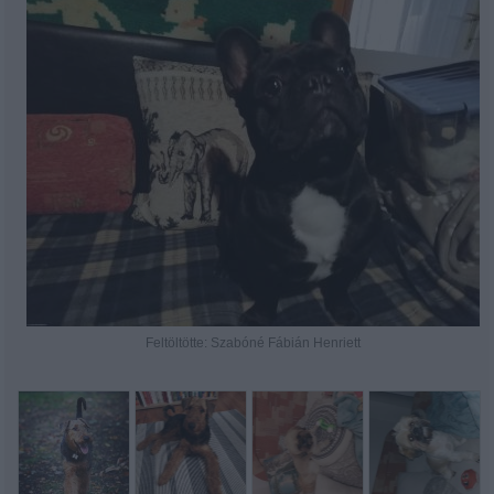
Feltöltötte: Szabóné Fábián Henriett