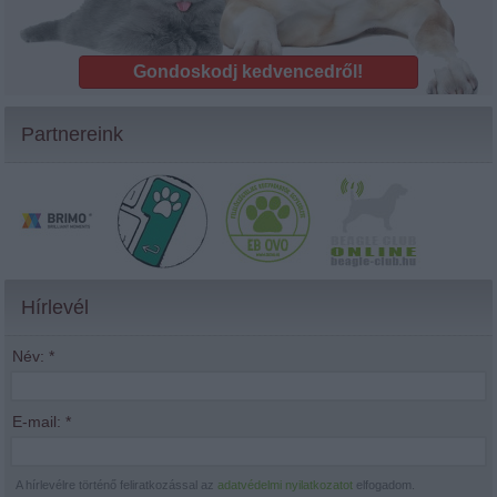
Gondoskodj kedvencedről!
Partnereink
Hírlevél
Név:
*
E-mail:
*
A hírlevélre történő feliratkozással az
adatvédelmi nyilatkozatot
elfogadom.