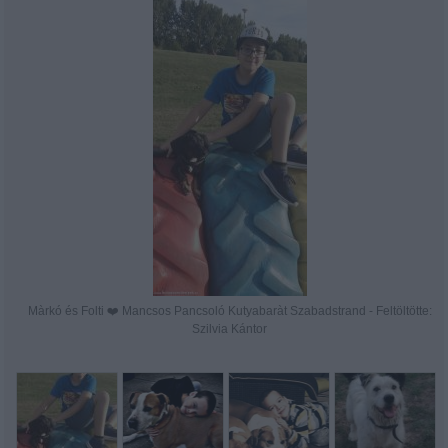
Màrkó és Folti ❤️ Mancsos Pancsoló Kutyabaràt Szabadstrand - Feltöltötte:
Szilvia Kántor