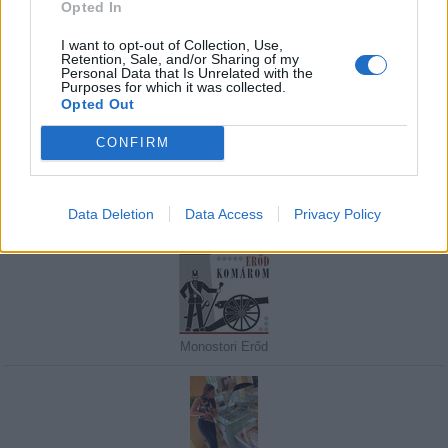
Opted In
I want to opt-out of Collection, Use,
Retention, Sale, and/or Sharing of my
Personal Data that Is Unrelated with the
Purposes for which it was collected.
Javasolj egy kutyabarát helyet!
Opted Out
CONFIRM
Kedvenceink
Data Deletion
Data Access
Privacy Policy
Monostori Erőd