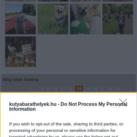
Még több Galéria
...
9
10
11
12
13
14
15
16
17
18
19
...
kutyabarathelyek.hu -
Do Not Process My Personal
Lájkoláshoz és a kép megosztásához kattints a képre.
Information
Ne felejtsd el lájkolni Facebook oldalunkat is! Köszönjük!
If you wish to opt-out of the sale, sharing to third parties, or
processing of your personal or sensitive information for
targeted advertising by us, please use the below opt-out