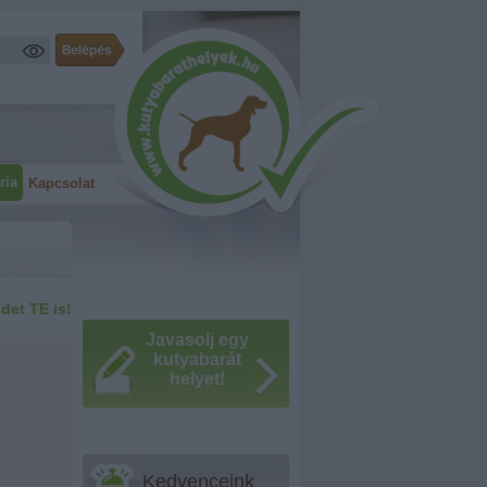
ria
Kapcsolat
idet TE is!
Javasolj egy
kutyabarát
helyet!
Kedvenceink