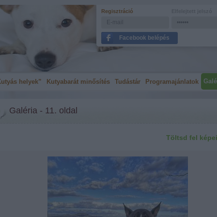
Regisztráció
Elfelejtett jelszó
Facebook belépés
Galé
utyás helyek”
Kutyabarát minősítés
Tudástár
Programajánlatok
Galéria - 11. oldal
Töltsd fel képe