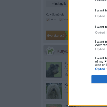
I want t
Kutyák mérete
Opted 
kicsi
közepes
nagy
I want t
Opted 
I want 
Advertis
Opted 
Kutyatár
I want t
of my P
Pumi
was col
A XVII - XVIII.
Opted 
Században
Magyarorszá...
Komondor
Még 
Ázsiai eredetű, ősi
magyar pásztorkut...
Rövidszőrű...