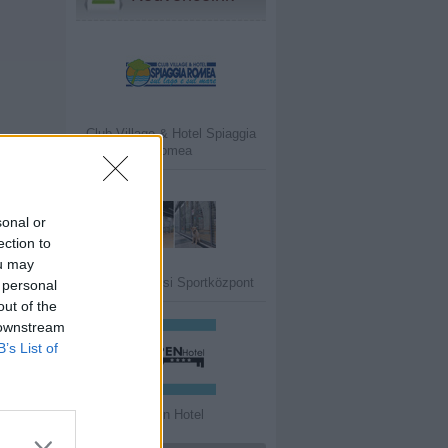
Club Village & Hotel Spiaggia
Romea
sonal or
ection to
ou may
V.30 Belvárosi Sportközpont
 personal
out of the
 downstream
B’s List of
Open Hotel