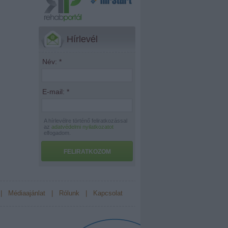
Hírlevél
Név:
*
E-mail:
*
A hírlevélre történő feliratkozással
az
adatvédelmi nyilatkozatot
elfogadom.
FELIRATKOZOM
|
Médiaajánlat
|
Rólunk
|
Kapcsolat