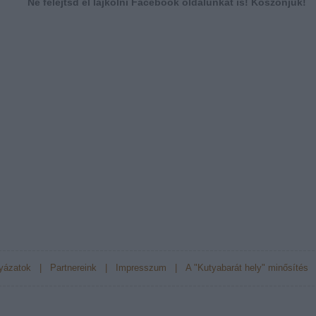
Ne felejtsd el lájkolni Facebook oldalunkat is! Köszönjük!
yázatok
|
Partnereink
|
Impresszum
|
A "Kutyabarát hely" minősítés