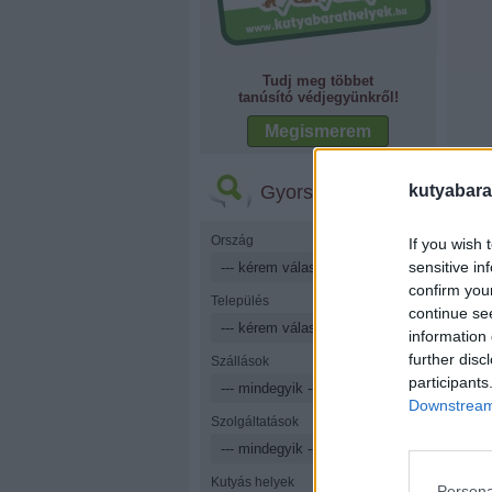
Tudj meg többet
tanúsító védjegyünkről!
Megismerem
Gyorskereső
kutyabara
Ország
If you wish 
sensitive in
confirm you
Település
continue se
information 
further disc
Szállások
participants
Downstream 
Szolgáltatások
Kutyás helyek
Persona