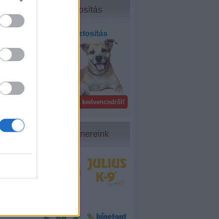
Biztosítás
Kisállat biztosítás
bel- és
külföldön!
Gondoskodj kedvencedről!
Partnereink
16
...