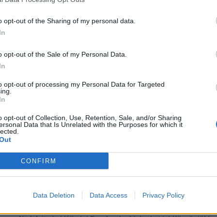
o opt-out of the Sharing of my personal data.
In
o opt-out of the Sale of my Personal Data.
In
to opt-out of processing my Personal Data for Targeted
ing.
In
o opt-out of Collection, Use, Retention, Sale, and/or Sharing
ersonal Data that Is Unrelated with the Purposes for which it
lected.
Out
CONFIRM
több Galéria
...
6
7
8
9
10
11
12
13
14
15
Data Deletion
Data Access
Privacy Policy
Lájkoláshoz és a kép megosztásához kattints a képre.