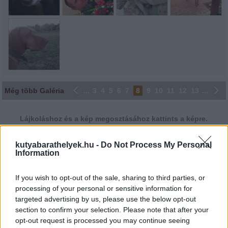
Még több Galéria
...
3
4
5
6
7
8
9
10
11
12
13
...
Lájkoláshoz és a kép megosztásához kattints a képre.
Ne felejtsd el lájkolni Facebook oldalunkat is! Köszönjük!
kutyabarathelyek.hu -
Do Not Process My Personal
Information
If you wish to opt-out of the sale, sharing to third parties, or
processing of your personal or sensitive information for
targeted advertising by us, please use the below opt-out
section to confirm your selection. Please note that after your
Minősítés
opt-out request is processed you may continue seeing