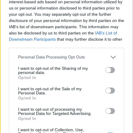
interest-based ads based on personal information utilized by
Hogyan lehet minősített
us or personal information disclosed to third parties prior to
kutyabarát helyed?
your opt-out. You may separately opt-out of the further
disclosure of your personal information by third parties on the
IAB’s list of downstream participants. This information may
also be disclosed by us to third parties on the
IAB’s List of
Downstream Participants
that may further disclose it to other
third parties.
Personal Data Processing Opt Outs
I want to opt-out of the Sharing of my
personal data.
Opted In
Tudj meg többet
tanúsító védjegyünkről!
I want to opt-out of the Sale of my
Personal Data.
Megismerem
Opted In
I want to opt-out of processing my
Personal Data for Targeted Advertising.
Opted In
Javasolj egy kutyabarát helyet!
I want to opt-out of Collection, Use,