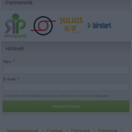
Partnereink
Hírlevél
Név:
*
E-mail:
*
A hírlevélre történő feliratkozással az
adatvédelmi nyilatkozatot
elfogadom.
FELIRATKOZOM
Sajtómegjelenések
|
Projektek
|
Pályázatok
|
Partnereink
|