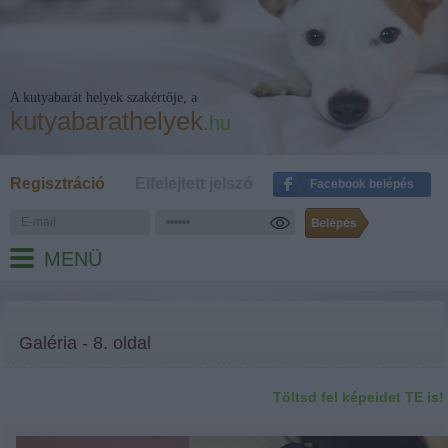
A kutyabarát helyek szakértője, a
kutyabarathelyek
.hu
Regisztráció
Elfelejtett jelszó
Facebook belépés
MENÜ
Galéria - 8. oldal
Töltsd fel képeidet TE is!