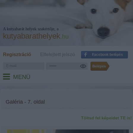
A kutyabarát helyek szakértője, a
kutyabarathelyek
.hu
Regisztráció
Elfelejtett jelszó
Facebook belépés
MENÜ
Galéria - 7. oldal
Töltsd fel képeidet TE is!