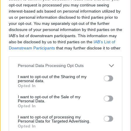
opt-out request is processed you may continue seeing
interest-based ads based on personal information utilized by
Minősítés
us or personal information disclosed to third parties prior to
your opt-out. You may separately opt-out of the further
Hogyan lehet minősített
kutyabarát helyed?
disclosure of your personal information by third parties on the
IAB’s list of downstream participants. This information may
also be disclosed by us to third parties on the
IAB’s List of
Downstream Participants
that may further disclose it to other
third parties.
Personal Data Processing Opt Outs
I want to opt-out of the Sharing of my
personal data.
Opted In
I want to opt-out of the Sale of my
Tudj meg többet
Personal Data.
tanúsító védjegyünkről!
Opted In
Megismerem
I want to opt-out of processing my
Personal Data for Targeted Advertising.
Opted In