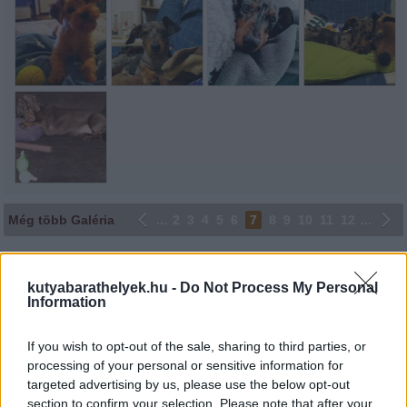
Még több Galéria
...
2
3
4
5
6
7
8
9
10
11
12
...
Lájkoláshoz és a kép megosztásához kattints a képre.
kutyabarathelyek.hu -
Do Not Process My Personal
Ne felejtsd el lájkolni Facebook oldalunkat is! Köszönjük!
Information
If you wish to opt-out of the sale, sharing to third parties, or
processing of your personal or sensitive information for
targeted advertising by us, please use the below opt-out
section to confirm your selection. Please note that after your