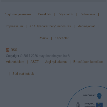
Sajtómegjelenések
|
Projektek
|
Pályázatok
|
Partnereink
|
Impresszum
|
A "Kutyabarát hely" minősítés
|
Médiaajánlat
|
Rólunk
|
Kapcsolat
RSS
Copyright © 2014-2026
kutyabarathelyek.hu ®
Adatvédelem
|
ÁSZF
|
Jogi nyilatkozat
|
Értesítések kezelése
|
Süti beállítások