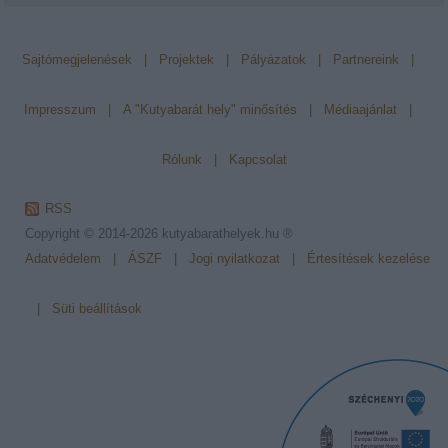
Sajtómegjelenések
|
Projektek
|
Pályázatok
|
Partnereink
|
Impresszum
|
A "Kutyabarát hely" minősítés
|
Médiaajánlat
|
Rólunk
|
Kapcsolat
RSS
Copyright © 2014-2026
kutyabarathelyek.hu ®
Adatvédelem
|
ÁSZF
|
Jogi nyilatkozat
|
Értesítések kezelése
|
Süti beállítások