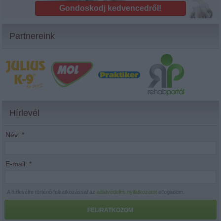
Gondoskodj kedvencedről!
Partnereink
Hírlevél
Név:
*
E-mail:
*
A hírlevélre történő feliratkozással az
adatvédelmi nyilatkozatot
elfogadom.
FELIRATKOZOM