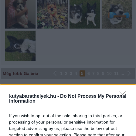
Még több Galéria
1
2
3
4
5
6
7
8
9
10
11
...
Lájkoláshoz és a kép megosztásához kattints a képre.
kutyabarathelyek.hu -
Do Not Process My Personal
Ne felejtsd el lájkolni Facebook oldalunkat is! Köszönjük!
Information
If you wish to opt-out of the sale, sharing to third parties, or
processing of your personal or sensitive information for
targeted advertising by us, please use the below opt-out
section to confirm your selection. Please note that after your