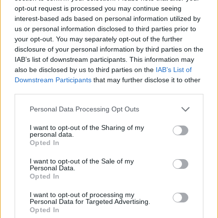
opt-out request is processed you may continue seeing
interest-based ads based on personal information utilized by
Minősítés
us or personal information disclosed to third parties prior to
your opt-out. You may separately opt-out of the further
Hogyan lehet minősített
kutyabarát helyed?
disclosure of your personal information by third parties on the
IAB’s list of downstream participants. This information may
also be disclosed by us to third parties on the
IAB’s List of
Downstream Participants
that may further disclose it to other
third parties.
Personal Data Processing Opt Outs
I want to opt-out of the Sharing of my
personal data.
Opted In
I want to opt-out of the Sale of my
Tudj meg többet
Personal Data.
tanúsító védjegyünkről!
Opted In
Megismerem
I want to opt-out of processing my
Personal Data for Targeted Advertising.
Opted In