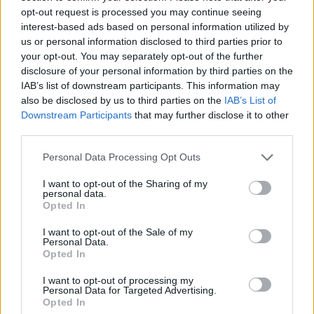
opt-out request is processed you may continue seeing
interest-based ads based on personal information utilized by
Minősítés
us or personal information disclosed to third parties prior to
your opt-out. You may separately opt-out of the further
Hogyan lehet minősített
kutyabarát helyed?
disclosure of your personal information by third parties on the
IAB’s list of downstream participants. This information may
also be disclosed by us to third parties on the
IAB’s List of
Downstream Participants
that may further disclose it to other
third parties.
Personal Data Processing Opt Outs
I want to opt-out of the Sharing of my
personal data.
Opted In
I want to opt-out of the Sale of my
Tudj meg többet
Personal Data.
tanúsító védjegyünkről!
Opted In
Megismerem
I want to opt-out of processing my
Personal Data for Targeted Advertising.
Opted In