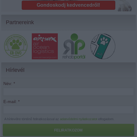
Gondoskodj kedvencedről!
Partnereink
Hírlevél
Név:
*
E-mail:
*
A hírlevélre történő feliratkozással az
adatvédelmi nyilatkozatot
elfogadom.
FELIRATKOZOM