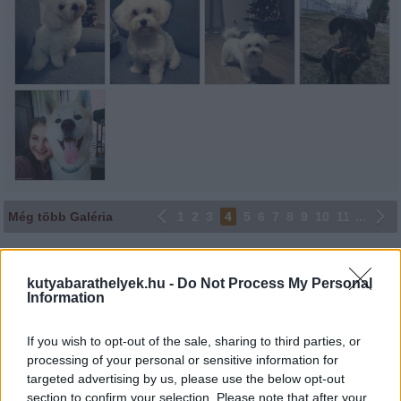
Még több Galéria
1
2
3
4
5
6
7
8
9
10
11
...
Lájkoláshoz és a kép megosztásához kattints a képre.
kutyabarathelyek.hu -
Do Not Process My Personal
Ne felejtsd el lájkolni Facebook oldalunkat is! Köszönjük!
Information
If you wish to opt-out of the sale, sharing to third parties, or
processing of your personal or sensitive information for
targeted advertising by us, please use the below opt-out
section to confirm your selection. Please note that after your