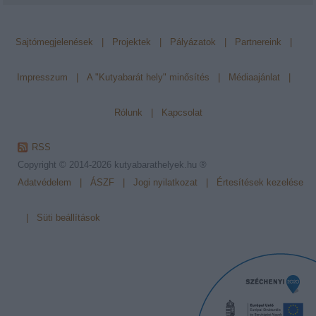
Sajtómegjelenések
|
Projektek
|
Pályázatok
|
Partnereink
|
Impresszum
|
A "Kutyabarát hely" minősítés
|
Médiaajánlat
|
Rólunk
|
Kapcsolat
RSS
Copyright © 2014-2026
kutyabarathelyek.hu ®
Adatvédelem
|
ÁSZF
|
Jogi nyilatkozat
|
Értesítések kezelése
|
Süti beállítások