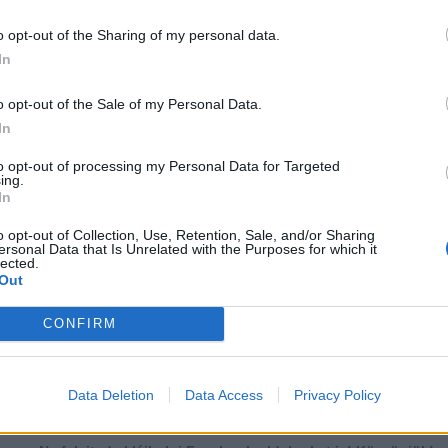
o opt-out of the Sharing of my personal data.
In
o opt-out of the Sale of my Personal Data.
In
to opt-out of processing my Personal Data for Targeted
ing.
In
o opt-out of Collection, Use, Retention, Sale, and/or Sharing
ersonal Data that Is Unrelated with the Purposes for which it
lected.
Out
CONFIRM
több Galéria
1
2
3
4
5
6
7
8
9
10
Data Deletion
Data Access
Privacy Policy
Lájkoláshoz és a kép megosztásához kattints a képre.