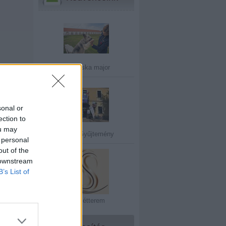
Franciska major
sonal or
ection to
ou may
Sajdik Gyűjtemény
 personal
out of the
 downstream
B’s List of
Solli étterem