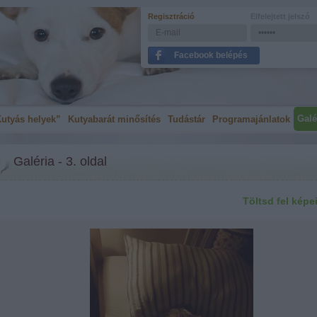
Regisztráció
Elfelejtett jelszó
Facebook belépés
Galé
utyás helyek”
Kutyabarát minősítés
Tudástár
Programajánlatok
Galéria - 3. oldal
Töltsd fel képe