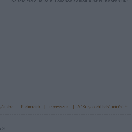
Ne felejtsd el lájkolni Facebook oldalunkat is! Köszönjük!
yázatok
|
Partnereink
|
Impresszum
|
A "Kutyabarát hely" minősítés
u ®