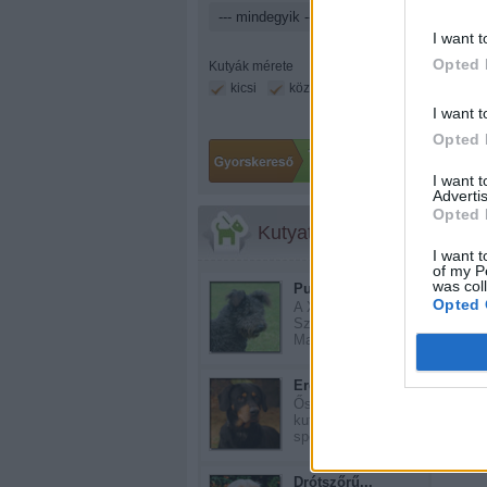
I want t
Opted 
Kutyák mérete
kicsi
közepes
nagy
I want t
Opted 
I want 
Advertis
Opted 
Kutyatár
I want t
of my P
was col
Pumi
Opted 
A XVII - XVIII.
Században
Magyarorszá...
Erdélyi kopó
Még 
Ősi magyar
kutyafajta, amelyet a
spec...
Drótszőrű...