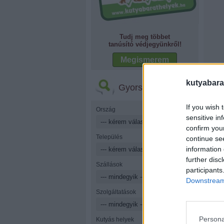
Tudj meg többet
tanúsító védjegyünkről!
Megismerem
kutyabara
Gyorskereső
If you wish 
Ország
sensitive in
confirm you
Település
continue se
information 
further disc
Szállások
participants
Downstream 
Szolgáltatások
Persona
Kutyás helyek