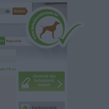
ria
Kapcsolat
idet TE is!
Javasolj egy
kutyabarát
helyet!
Kedvenceink