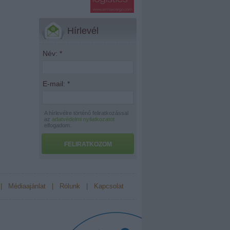
Hírlevél
Név:
*
E-mail:
*
A hírlevélre történő feliratkozással
az
adatvédelmi nyilatkozatot
elfogadom.
FELIRATKOZOM
|
Médiaajánlat
|
Rólunk
|
Kapcsolat