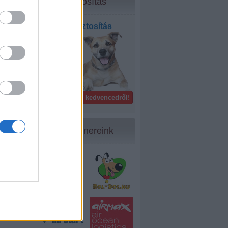
Biztosítás
Kisállat biztosítás
bel- és
külföldön!
Gondoskodj kedvencedről!
Partnereink
11
...