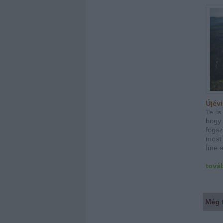
Újév
Te is
hogy 
fogsz
most
Íme a
tová
Még 