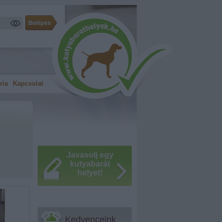
ria
Kapcsolat
Javasolj egy
kutyabarát
helyet!
Kedvenceink