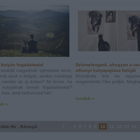
i kutyás fogadalmaid
Szívmelengető, ahogyan a cic
 szoktál magadnak ígéreteket tenni,
elhunyt kutyapajtása fotóját
mik azok a dolgok, amiket másképp
Kinyújtotta felé kis tappan
 csinálni az új évben? Mi lenne, ha
megérintette Cleo pofiját. Megha
 kutyádnak tennél fogadalmakat?
 lista, amit kedvenced kér!
tovább »
bb »
több Hír - Könnyű
...
5
6
7
8
9
10
11
12
13
14