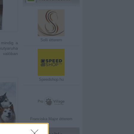
Solli étterem
 mindig a
kutyaruha
 valóban
Speedshop.hu
Franciska Major étterem