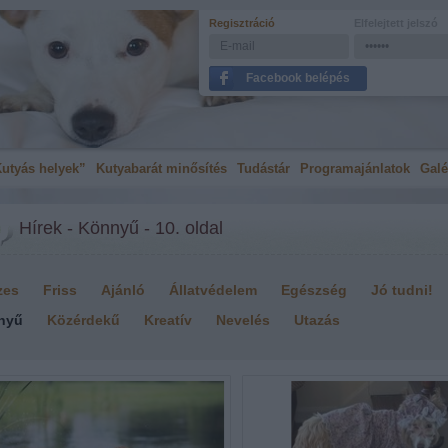
Regisztráció
Elfelejtett jelszó
Facebook belépés
utyás helyek”
Kutyabarát minősítés
Tudástár
Programajánlatok
Galé
Hírek - Könnyű - 10. oldal
zes
Friss
Ajánló
Állatvédelem
Egészség
Jó tudni!
nyű
Közérdekű
Kreatív
Nevelés
Utazás