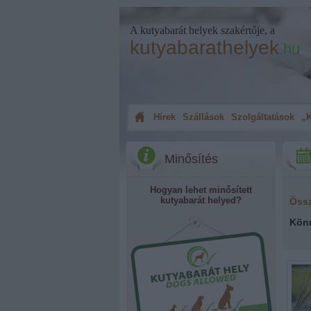
A kutyabarát helyek szakértője, a
kutyabarathelyek
.hu
Hírek
Szállások
Szolgáltatások
„K
Minősítés
Hogyan lehet minősített
kutyabarát helyed?
Öss
Kön