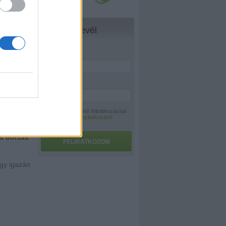
Hírlevél
Név:
*
E-mail:
*
A hírlevélre történő feliratkozással
az
adatvédelmi nyilatkozatot
elfogadom.
es borzas
FELIRATKOZOM
gy igazán