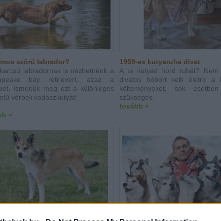
ámos szőrű labrador?
1959-es kutyaruha divat
karcsú labradornak is nézhetnénk a
A te kutyád hord ruhát? Nem
apeake bay retrievert, azaz a
divatos hóbort kelti életre a 
iet. Ismerjük meg ezt a különleges
költeményeket, sok esetben
etű vérbeli vadászkutyát!
szükséges.
tovább »
bb »