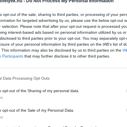
thelyek.hu -
Do Not Process My Personal Information
yetlen hat lábujjú, lundavadász
Filmajánló: Kutyahideg - trag
fajta
igaztörténet alapján
rjük meg a norvég lundehundot, az
Nagyszerű film a kutyák és a 
to opt-out of the sale, sharing to third parties, or processing of your per
len olyan kutyafajtát, ami a lundák
szerelmeseinek. Figyelem, sp
formation for targeted advertising by us, please use the below opt-out s
zatára lett kitenyésztve. A spitz
tartalmaz a cikk, ugyanis a f
r selection. Please note that after your opt-out request is processed y
sú fajta igen ritka, és rendkívül
eseményeken alapul, amiről 
eing interest-based ads based on personal information utilized by us or
ivé teszi rugalmassága.
teszünk!
tovább »
disclosed to third parties prior to your opt-out. You may separately opt-
bb »
losure of your personal information by third parties on the IAB’s list of
. This information may also be disclosed by us to third parties on the
IA
Participants
that may further disclose it to other third parties.
l Data Processing Opt Outs
o opt-out of the Sharing of my personal data.
In
fogadta örökbe John Travolta
Kismama hírek a vakvezető ku
o opt-out of the Sale of my Personal Data.
 Lee Curtis által kiskutyáját
Boldog hónap a január a Ba
 Lee Curtis a 94. Academy Awards-
Vakvezető és Segítő Kuty
In
y örökbefogadható kutyával jelent
Alapítványnál, két szuka is kölyk
 Sikeres volt a feltűnést keltő