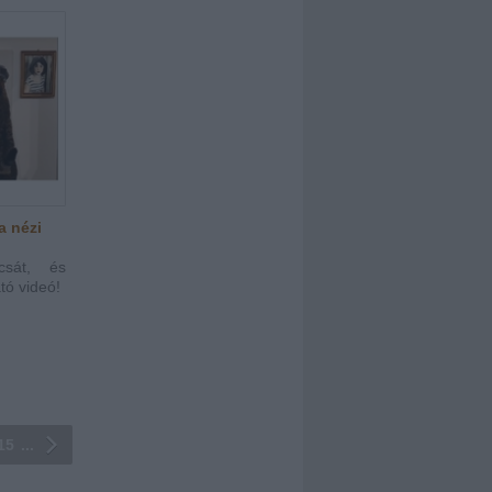
a nézi
csát, és
tó videó!
15
...