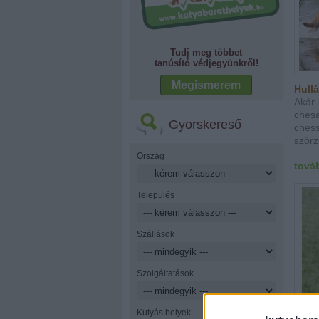
Tudj meg többet
tanúsító védjegyünkről!
Megismerem
Hull
Akár 
ches
Gyorskereső
chess
szőrz
Ország
tová
Település
Szállások
Szolgáltatások
Kutyás helyek