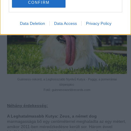
CONFIRM
Data Deletion
Data Access
Privacy Policy
Guinness-rekord, a Leghosszabb Nyelvű Kutya - Puggy, a pomerániai
törpespicc
Fotó: guinnessworldrecords.com
Néhány érdekesség:
A Leghatalmasabb Kutya: Zeus, a német dog
marmagassága bő egy centiméterrel meghaladta az egy métert,
amikor 2011-ben méredzkedésre került sor. Három évvel