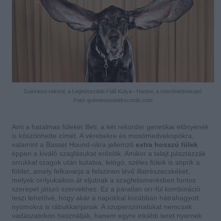
Guinness-rekord, a Leghosszabb Fülű Kutya - Harbor, a mosómedvekopó
Fotó: guinnessworldrecords.com
Ami a hatalmas füleket illeti, a két rekorder genetikai előnyének
is köszönhette címét. A vérebekre és mosómedvekopókra,
valamint a Basset Hound-okra jellemző
extra hosszú fülek
éppen a kiváló szaglásukat erősítik. Amikor a talajt pásztázzák
orrukkal szagok után kutatva, lelógó, széles füleik is söprik a
földet, amely felkavarja a felszínen lévő illatrészecskéket,
melyek orrlyukaikon át eljutnak a szagfelismerésben fontos
szerepet játszó szervekhez.
Ez a páratlan orr-fül kombináció
teszi lehetővé, hogy akár a napokkal korábban hátrahagyott
nyomokra is rábukkanjanak. A szuperszimatokat nemcsak
vadászatokon használják, hanem egyre inkább teret nyernek