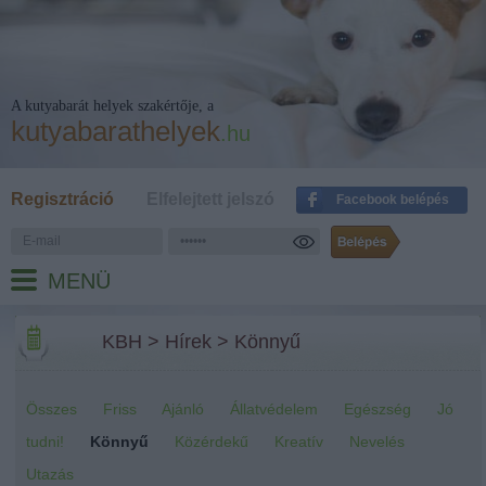
A kutyabarát helyek szakértője, a
kutyabarathelyek
.hu
Regisztráció
Elfelejtett jelszó
Facebook belépés
MENÜ
KBH
>
Hírek
>
Könnyű
Összes
Friss
Ajánló
Állatvédelem
Egészség
Jó
tudni!
Könnyű
Közérdekű
Kreatív
Nevelés
Utazás