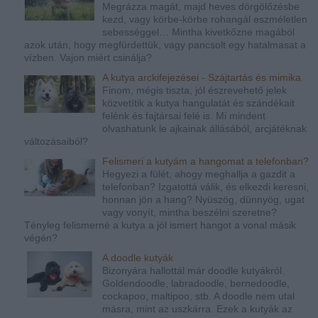
Megrázza magát, majd heves dörgölőzésbe
kezd, vagy körbe-körbe rohangál eszméletlen
sebességgel… Mintha kivetkőzne magából
azok után, hogy megfürdettük, vagy pancsolt egy hatalmasat a
vízben. Vajon miért csinálja?
A kutya arckifejezései - Szájtartás és mimika
Finom, mégis tiszta, jól észrevehető jelek
közvetítik a kutya hangulatát és szándékait
felénk és fajtársai felé is. Mi mindent
olvashatunk le ajkainak állásából, arcjátéknak
változásaiból?
Felismeri a kutyám a hangomat a telefonban?
Hegyezi a fülét, ahogy meghallja a gazdit a
telefonban? Izgatottá válik, és elkezdi keresni,
honnan jön a hang? Nyüszög, dünnyög, ugat
vagy vonyít, mintha beszélni szeretne?
Tényleg felismerné a kutya a jól ismert hangot a vonal másik
végén?
A doodle kutyák
Bizonyára hallottál már doodle kutyákról.
Goldendoodle, labradoodle, bernedoodle,
cockapoo, maltipoo, stb. A doodle nem utal
másra, mint az uszkárra. Ezek a kutyák az