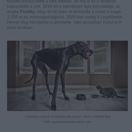
később búcsút intett a földi életnek, de ma is az ő nevéhez
kapcsolódik a cím. 2016-tól e tekintélyes fajta képviselője, az
angliai
Freddy
, négy és fél éven át birtokolta a címet a maga
1.035 m-es marmagasságával. 2020-ban pedig a Legidősebb
Német Dog kitüntetést is átvehette. Idén januárban hunyt el 8
éves korában.
Guinness-rekord, a Legnagyobb Kutya - Zeus, a német dog
Fotó: guinnessworldrecords.com