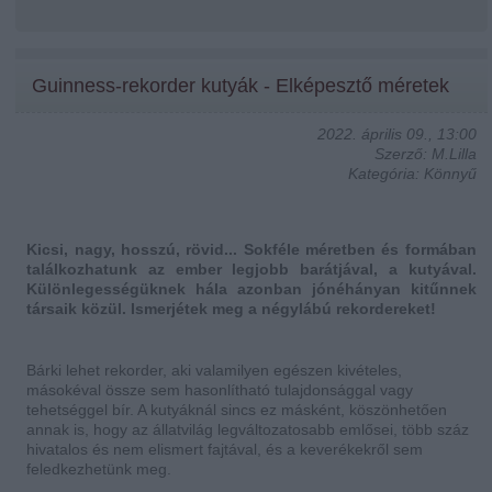
Guinness-rekorder kutyák - Elképesztő méretek
2022. április 09., 13:00
Szerző: M.Lilla
Kategória: Könnyű
Kicsi, nagy, hosszú, rövid... Sokféle méretben és formában
találkozhatunk az ember legjobb barátjával, a kutyával.
Különlegességüknek hála azonban jónéhányan kitűnnek
társaik közül. Ismerjétek meg a négylábú rekordereket!
Bárki lehet rekorder, aki valamilyen egészen kivételes,
másokéval össze sem hasonlítható tulajdonsággal vagy
tehetséggel bír. A kutyáknál sincs ez másként, köszönhetően
annak is, hogy az állatvilág legváltozatosabb emlősei, több száz
hivatalos és nem elismert fajtával, és a keverékekről sem
feledkezhetünk meg.