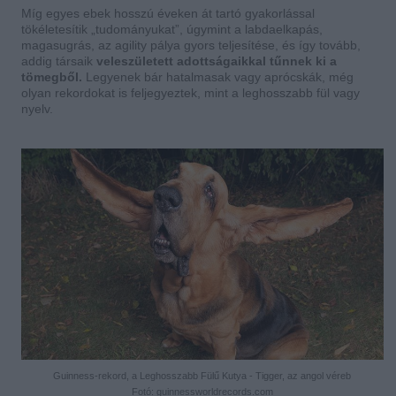
Míg egyes ebek hosszú éveken át tartó gyakorlással
tökéletesítik „tudományukat”, úgymint a labdaelkapás,
magasugrás, az agility pálya gyors teljesítése, és így tovább,
addig társaik
veleszületett adottságaikkal tűnnek ki a
tömegből.
Legyenek bár hatalmasak vagy aprócskák, még
olyan rekordokat is feljegyeztek, mint a leghosszabb fül vagy
nyelv.
Guinness-rekord, a Leghosszabb Fülű Kutya - Tigger, az angol véreb
Fotó: guinnessworldrecords.com