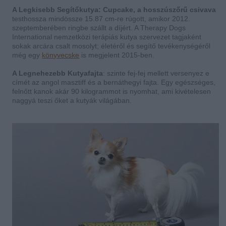
A Legkisebb Segítőkutya: Cupcake, a hosszúszőrű csivava
testhossza mindössze 15.87 cm-re rúgott, amikor 2012.
szeptemberében ringbe szállt a díjért. A Therapy Dogs
International nemzetközi terápiás kutya szervezet tagjaként
sokak arcára csalt mosolyt; életéről és segítő tevékenységéről
még egy
könyvecske
is megjelent 2015-ben.
A Legnehezebb Kutyafajta
: szinte fej-fej mellett versenyez e
címét az angol masztiff és a bernáthegyi fajta. Egy egészséges,
felnőtt kanok akár 90 kilogrammot is nyomhat, ami kivételesen
naggyá teszi őket a kutyák világában.