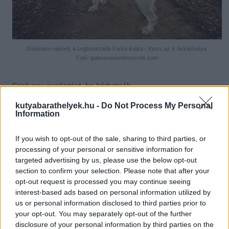
Guinness-rekord, a Leghosszabb Farkú Kutya - Keon, az ír farkaskutya
Fotó: guinnessworldrecords.com
Csak egy nyalintást, ha kérhetnék…
18.58 cm – ekkorára nőtt
Mochi, a bernáthegyi
nyelve. A dél-
kutyabarathelyek.hu -
Do Not Process My Personal
dakotai óriást két éves korában fogadták örökbe egy
Information
menhelyről, és gazdái aligha sejtették, hogy kedvencük egy nap
bekerült a Guinness-rekordok könyvébe.
If you wish to opt-out of the sale, sharing to third parties, or
processing of your personal or sensitive information for
„Mo hihetetlenül mókás kutyus, csupa szeretet és a legapróbb
dolognak is nagyon tud örülni. Hála és hűség – ez a két szó
targeted advertising by us, please use the below opt-out
különösen jellemző rá. A valaha bántalmazott, elhanyagolt kutya
section to confirm your selection. Please note that after your
életre szóló családra lelt otthonunkban, és nap, mint nap arról
opt-out request is processed you may continue seeing
tanít, hogy másnak lenni jó dolog” – mesélte a büszke gazdi,
interest-based ads based on personal information utilized by
Carla Rickert. Ó, és Mo imádja a mogyoróvajat.
us or personal information disclosed to third parties prior to
your opt-out. You may separately opt-out of the further
disclosure of your personal information by third parties on the