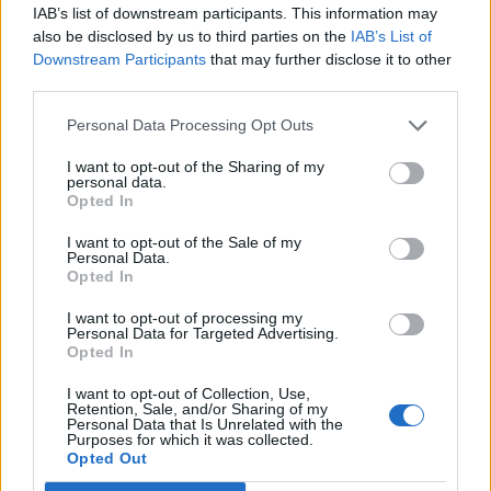
IAB’s list of downstream participants. This information may
also be disclosed by us to third parties on the
IAB’s List of
Downstream Participants
that may further disclose it to other
third parties.
Personal Data Processing Opt Outs
I want to opt-out of the Sharing of my
personal data.
Opted In
I want to opt-out of the Sale of my
Personal Data.
Guinness-rekord, a Leghosszabb Nyelvű Kutya - Mochi, a bernáthegyi
Opted In
Fotó: guinnessworldrecords.com
I want to opt-out of processing my
Personal Data for Targeted Advertising.
A Leghosszabb Nyelvű Kutya címét 2016-ban vette át egy
Opted In
pomerániai törpespicctől
.
Puggy
, a kis bundás 11.43 cm-es
nyelvének hála lett Guinness-eb 2009-ben, de mindkettejük
I want to opt-out of Collection, Use,
méretei elmaradnak az örökös címtartóé mögött.
Brandy
, a
Retention, Sale, and/or Sharing of my
michigani
boxer
nyelve ugyanis 43 cm hosszúra nyúlt, amikor
Personal Data that Is Unrelated with the
2002-ben lemérték. Aligha lehet ezen túltenni, de sosem tudni,
Purposes for which it was collected.
mikor bukkan fel a következő rekorder.
Opted Out