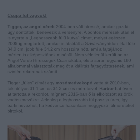
Csupa fül vagyok!
Tigger, az angol véreb
2004-ben vált híressé, amikor gazdái
úgy döntöttek, benevezik a versenyre. A pontos mérések után el
is nyerte a „Leghosszabb fülű kutya” címet, melyet egészen
2009-ig megtartott, amikor is átsétált a Szivárványhídon. Bal füle
34.9 cm, jobb füle 34.2 cm hosszúra nőtt, ami a fajtájához
mérten is elképesztőnek minősül. Nem véletlenül került be az
Angol Véreb Hírességek Csarnokába, élete során ugyanis 180
alkalommal választották meg őt a kiállítás fajtagyőztesének, ami
szintén rekordnak számít.
Tigger „füles” címét egy
mosómedvekopó
vette át 2010-ben,
tekintélyes 31.1 cm és 34.3 cm-es méreteivel.
Harbor
hat éven
át tartotta a rekordot, mígnem 2016-ban ő is elköltözött az örök
vadászmezőkre. Jelenleg a leghosszabb fül posztja üres, így
bárki nevezhet, ha kedvence hasonlóan meggyőző fülméreteket
birtokol.