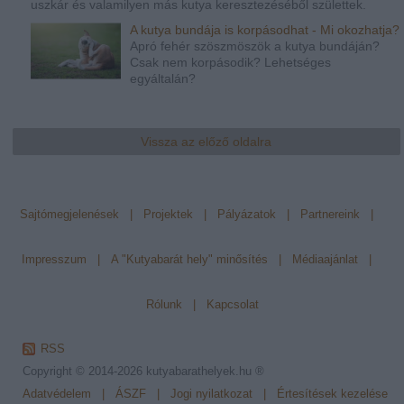
uszkár és valamilyen más kutya keresztezéséből születtek.
A kutya bundája is korpásodhat - Mi okozhatja?
Apró fehér szöszmöszök a kutya bundáján?
Csak nem korpásodik? Lehetséges
egyáltalán?
Vissza az előző oldalra
Sajtómegjelenések
|
Projektek
|
Pályázatok
|
Partnereink
|
Impresszum
|
A "Kutyabarát hely" minősítés
|
Médiaajánlat
|
Rólunk
|
Kapcsolat
RSS
Copyright © 2014-2026
kutyabarathelyek.hu ®
Adatvédelem
|
ÁSZF
|
Jogi nyilatkozat
|
Értesítések kezelése