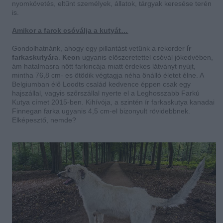
nyomkövetés, eltűnt személyek, állatok, tárgyak keresése terén
is.
Amikor a farok csóválja a kutyát…
Gondolhatnánk, ahogy egy pillantást vetünk a rekorder
ír
farkaskutyára
.
Keon
ugyanis előszeretettel csóvál jókedvében,
ám hatalmasra nőtt farkincája miatt érdekes látványt nyújt,
mintha 76,8 cm- es ötödik végtagja néha önálló életet élne. A
Belgiumban élő Loodts család kedvence éppen csak egy
hajszállal, vagyis szőrszállal nyerte el a Leghosszabb Farkú
Kutya címet 2015-ben. Kihívója, a szintén ír farkaskutya kanadai
Finnegan farka ugyanis 4,5 cm-el bizonyult rövidebbnek.
Elképesztő, nemde?