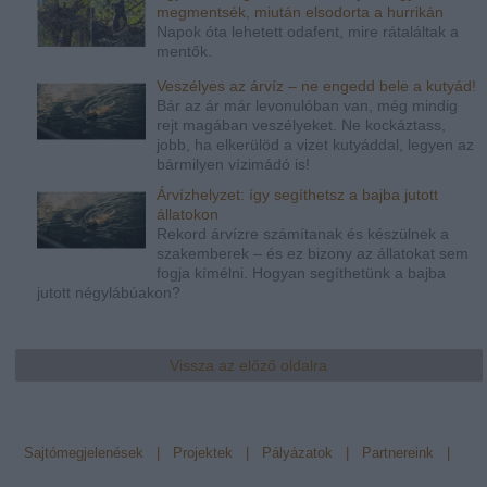
megmentsék, miután elsodorta a hurrikán
Napok óta lehetett odafent, mire rátaláltak a
mentők.
Veszélyes az árvíz – ne engedd bele a kutyád!
Bár az ár már levonulóban van, még mindig
rejt magában veszélyeket. Ne kockáztass,
jobb, ha elkerülöd a vizet kutyáddal, legyen az
bármilyen vízimádó is!
Árvízhelyzet: így segíthetsz a bajba jutott
állatokon
Rekord árvízre számítanak és készülnek a
szakemberek – és ez bizony az állatokat sem
fogja kímélni. Hogyan segíthetünk a bajba
jutott négylábúakon?
Vissza az előző oldalra
Sajtómegjelenések
|
Projektek
|
Pályázatok
|
Partnereink
|