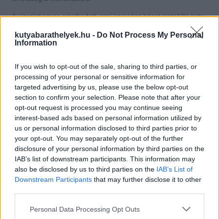
A vízszint egyre emelkedett, ami az egész házat instabillá tette,
és veszélyeztette. Mellettük több épületet is elsodort már a folyó,
és azt a hírt kapták, hogy öt személyt már keresnek. A
kutyabarathelyek.hu -
Do Not Process My Personal
társasággal tizenárom személy, és öt kutyájuk volt a házban.
Information
Végignézték, ahogy négyük autóját elviszi az ár, és már csak a
csodáért imádkoztak.
If you wish to opt-out of the sale, sharing to third parties, or
processing of your personal or sensitive information for
Végül egy közelben lakó család észrevette a fiatalokat, és
azonnal a segítségükre siettek. Egytől- egyig kimentették őket
targeted advertising by us, please use the below opt-out
az instabil épületből, valamint fogadták a csapatot saját
section to confirm your selection. Please note that after your
házukban egy családias reggelire, később a közeli reptérre
opt-out request is processed you may continue seeing
szállították őket.
interest-based ads based on personal information utilized by
us or personal information disclosed to third parties prior to
Gonzalez, az egyik megmenekült fiatal a családot "angyaloknak
your opt-out. You may separately opt-out of the further
nevezi a káoszban". Sose felejtik el, amit értük tettek, és örökké
hálásak lesznek.
disclosure of your personal information by third parties on the
IAB’s list of downstream participants. This information may
Ez a történet is bemutatja, milyen csodálatos szerepet tölthetnek
also be disclosed by us to third parties on the
IAB’s List of
be kutyáink az életünkben, és az emberekkel összefogva milyen
Downstream Participants
that may further disclose it to other
csodákra képesek.
third parties.
Forrás: https://edition.cnn.com
Personal Data Processing Opt Outs
Indexkép forrás: https://dailytimes.com.pk