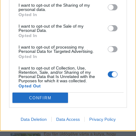
I want to opt-out of the Sharing of my
personal data.
Opted In
Ha tetszett a cikk, és szeretnél értesülni legújabb híreinkről
kérünk
lájkold
Facebook oldalunkat!
I want to opt-out of the Sale of my
Personal Data.
Opted In
I want to opt-out of processing my
Témába vág
Personal Data for Targeted Advertising.
Opted In
Négylábú életmentők a világháborúban: a
vöröskeresztes kutyák
I want to opt-out of Collection, Use,
Retention, Sale, and/or Sharing of my
Az első világháborúban a brit Vöröskereszt
Personal Data that Is Unrelated with the
csapatait speciálisan képzett kutyák
Purposes for which it was collected.
egészítették ki, hogy a csatamezőn bajbajutott
Opted Out
katonák segítségére legyenek. Ez az ő történetük.
CONFIRM
Csivava mentette meg szakadékba zuhant
gazdáját Svájcban
A kis csivava mutatta meg a svájci
hegyimentőknek, hol zuhant a mélybe gazdája
Data Deletion
Data Access
Privacy Policy
a Fee gleccseren, péntek délután. Ezzel
valószínűleg megmentette az életét.
Egy fán üldögélve várta a kutya, hogy