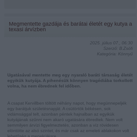
Megmentette gazdája és barátai életét egy kutya a
texasi árvízben
2025. július 07., 06:30
Szerző: B.Zsófi
Kategória: Könnyű
Ugatásával mentette meg egy nyaraló baráti társaság életét
egyikük kutyája. A pihenésük könnyen tragédiába torkollott
volna, ha nem ébrednek fel időben.
A csapat Kervillben töltött néhány napot, hogy megünnepeljék
egy barátjuk születésnapját. A csütörtök békésen, sok
vidámsággal telt, azonban péntek hajnalban az egyikük
kutyájának szűnni nem akaró ugatására ébredtek. Nem volt
semmilyen árvízi figyelmeztetés, azonban a víz rövidesen
elöntötte az alsó szintet, és már csak az emeleti ablakokon volt
lehetőség a menekülésre.