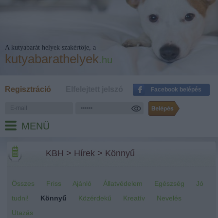
A kutyabarát helyek szakértője, a
kutyabarathelyek
.hu
Regisztráció
Elfelejtett jelszó
Facebook belépés
MENÜ
KBH
>
Hírek
>
Könnyű
Összes
Friss
Ajánló
Állatvédelem
Egészség
Jó
tudni!
Könnyű
Közérdekű
Kreatív
Nevelés
Utazás