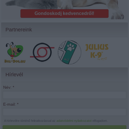
Gondoskodj kedvencedről!
Partnereink
Hírlevél
Név:
*
E-mail:
*
A hírlevélre történő feliratkozással az
adatvédelmi nyilatkozatot
elfogadom.