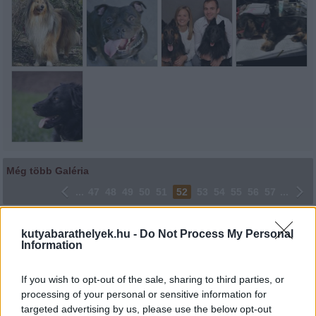
Még több Galéria
...
47
48
49
50
51
52
53
54
55
56
57
...
Lájkoláshoz és a kép megosztásához kattints a képre.
kutyabarathelyek.hu -
Do Not Process My Personal
Information
Ne felejtsd el lájkolni Facebook oldalunkat is! Köszönjük!
If you wish to opt-out of the sale, sharing to third parties, or
processing of your personal or sensitive information for
targeted advertising by us, please use the below opt-out