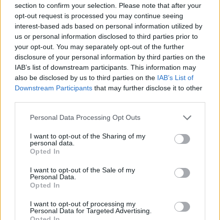
section to confirm your selection. Please note that after your
opt-out request is processed you may continue seeing
interest-based ads based on personal information utilized by
Minősítés
us or personal information disclosed to third parties prior to
your opt-out. You may separately opt-out of the further
Hogyan lehet minősített
disclosure of your personal information by third parties on the
kutyabarát helyed?
IAB’s list of downstream participants. This information may
also be disclosed by us to third parties on the
IAB’s List of
Downstream Participants
that may further disclose it to other
third parties.
Personal Data Processing Opt Outs
I want to opt-out of the Sharing of my
personal data.
Opted In
I want to opt-out of the Sale of my
Personal Data.
Tudj meg többet
Opted In
tanúsító védjegyünkről!
Megismerem
I want to opt-out of processing my
Personal Data for Targeted Advertising.
Opted In