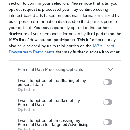
section to confirm your selection. Please note that after your
opt-out request is processed you may continue seeing
interest-based ads based on personal information utilized by
Minősítés
us or personal information disclosed to third parties prior to
your opt-out. You may separately opt-out of the further
Hogyan lehet minősített
disclosure of your personal information by third parties on the
kutyabarát helyed?
IAB’s list of downstream participants. This information may
also be disclosed by us to third parties on the
IAB’s List of
Downstream Participants
that may further disclose it to other
third parties.
Personal Data Processing Opt Outs
I want to opt-out of the Sharing of my
personal data.
Opted In
I want to opt-out of the Sale of my
Personal Data.
Tudj meg többet
Opted In
tanúsító védjegyünkről!
Megismerem
I want to opt-out of processing my
Personal Data for Targeted Advertising.
Opted In