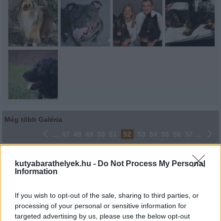
Még több Galéria
...
47
48
49
50
51
52
53
54
55
56
57
...
Lájkoláshoz és a kép megosztásához kattints a képre.
kutyabarathelyek.hu -
Do Not Process My Personal
Information
Ne felejtsd el lájkolni Facebook oldalunkat is! Köszönjük!
If you wish to opt-out of the sale, sharing to third parties, or
processing of your personal or sensitive information for
targeted advertising by us, please use the below opt-out