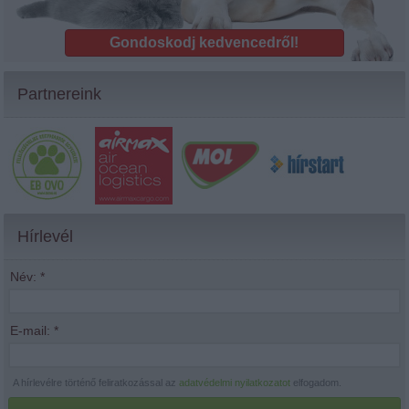
Gondoskodj kedvencedről!
Partnereink
Hírlevél
Név:
*
E-mail:
*
A hírlevélre történő feliratkozással az
adatvédelmi nyilatkozatot
elfogadom.