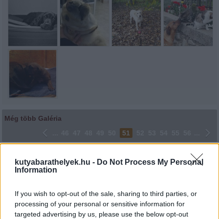
Még több Galéria
...
46
47
48
49
50
51
52
53
54
55
56
...
Lájkoláshoz és a kép megosztásához kattints a képre.
kutyabarathelyek.hu -
Do Not Process My Personal
Information
Ne felejtsd el lájkolni Facebook oldalunkat is! Köszönjük!
If you wish to opt-out of the sale, sharing to third parties, or
processing of your personal or sensitive information for
targeted advertising by us, please use the below opt-out