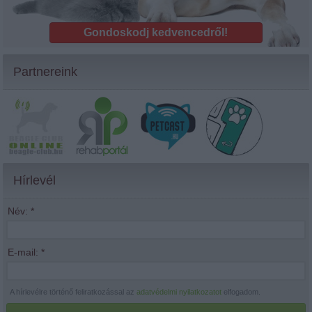
Gondoskodj kedvencedről!
Partnereink
Hírlevél
Név:
*
E-mail:
*
A hírlevélre történő feliratkozással az
adatvédelmi nyilatkozatot
elfogadom.