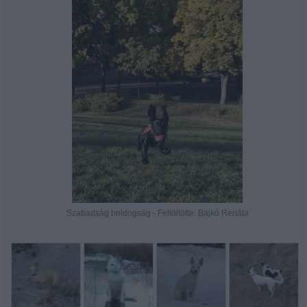
Szabadság boldogság - Feltöltötte: Bajkó Renáta