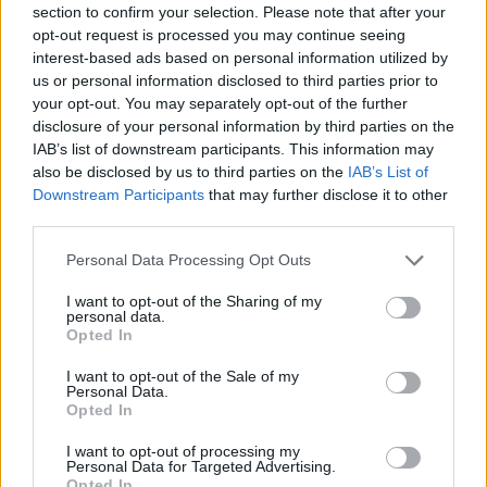
section to confirm your selection. Please note that after your
opt-out request is processed you may continue seeing
interest-based ads based on personal information utilized by
Minősítés
us or personal information disclosed to third parties prior to
your opt-out. You may separately opt-out of the further
Hogyan lehet minősített
disclosure of your personal information by third parties on the
kutyabarát helyed?
IAB’s list of downstream participants. This information may
also be disclosed by us to third parties on the
IAB’s List of
Downstream Participants
that may further disclose it to other
third parties.
Personal Data Processing Opt Outs
I want to opt-out of the Sharing of my
personal data.
Opted In
I want to opt-out of the Sale of my
Personal Data.
Tudj meg többet
Opted In
tanúsító védjegyünkről!
Megismerem
I want to opt-out of processing my
Personal Data for Targeted Advertising.
Opted In