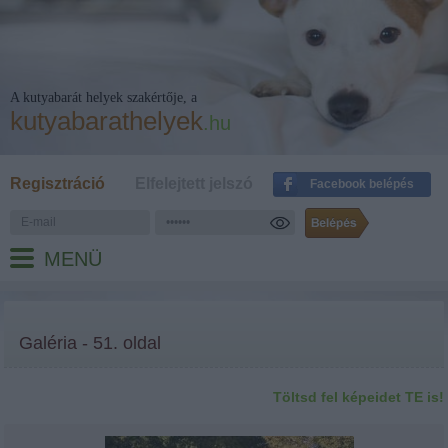
A kutyabarát helyek szakértője, a
kutyabarathelyek
.hu
Regisztráció
Elfelejtett jelszó
Facebook belépés
MENÜ
Galéria - 51. oldal
Töltsd fel képeidet TE is!