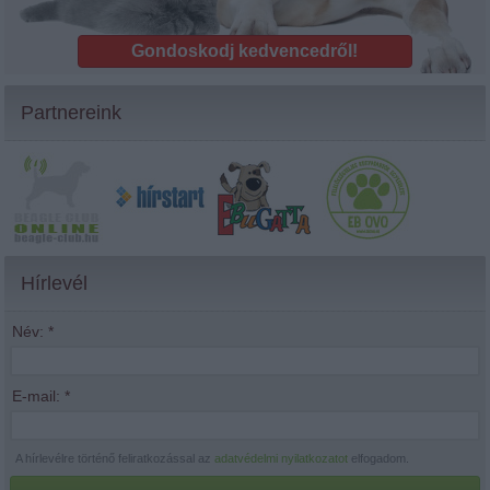
Gondoskodj kedvencedről!
Partnereink
Hírlevél
Név:
*
E-mail:
*
A hírlevélre történő feliratkozással az
adatvédelmi nyilatkozatot
elfogadom.