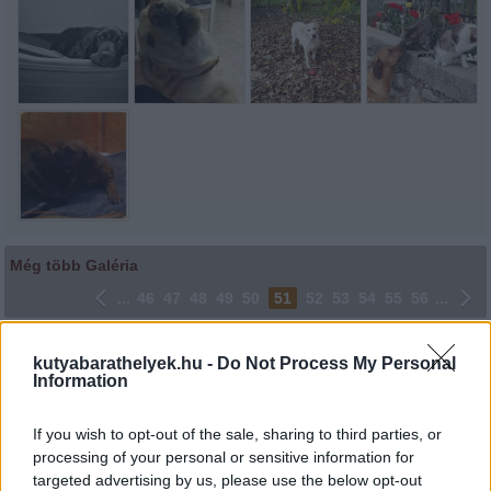
Még több Galéria
...
46
47
48
49
50
51
52
53
54
55
56
...
Lájkoláshoz és a kép megosztásához kattints a képre.
kutyabarathelyek.hu -
Do Not Process My Personal
Information
Ne felejtsd el lájkolni Facebook oldalunkat is! Köszönjük!
If you wish to opt-out of the sale, sharing to third parties, or
processing of your personal or sensitive information for
targeted advertising by us, please use the below opt-out