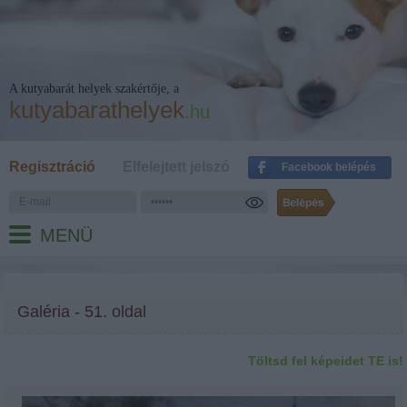
A kutyabarát helyek szakértője, a
kutyabarathelyek
.hu
Regisztráció
Elfelejtett jelszó
Facebook belépés
MENÜ
Galéria - 51. oldal
Töltsd fel képeidet TE is!