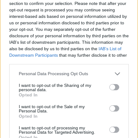
section to confirm your selection. Please note that after your
opt-out request is processed you may continue seeing
interest-based ads based on personal information utilized by
Minősítés
us or personal information disclosed to third parties prior to
your opt-out. You may separately opt-out of the further
Hogyan lehet minősített
disclosure of your personal information by third parties on the
kutyabarát helyed?
IAB’s list of downstream participants. This information may
also be disclosed by us to third parties on the
IAB’s List of
Downstream Participants
that may further disclose it to other
third parties.
Personal Data Processing Opt Outs
I want to opt-out of the Sharing of my
personal data.
Opted In
I want to opt-out of the Sale of my
Personal Data.
Tudj meg többet
Opted In
tanúsító védjegyünkről!
Megismerem
I want to opt-out of processing my
Personal Data for Targeted Advertising.
Opted In