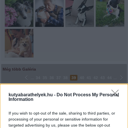
Még több Galéria
...
34
35
36
37
38
39
40
41
42
43
44
...
Lájkoláshoz és a kép megosztásához kattints a képre.
kutyabarathelyek.hu -
Do Not Process My Personal
Information
Ne felejtsd el lájkolni Facebook oldalunkat is! Köszönjük!
If you wish to opt-out of the sale, sharing to third parties, or
processing of your personal or sensitive information for
targeted advertising by us, please use the below opt-out