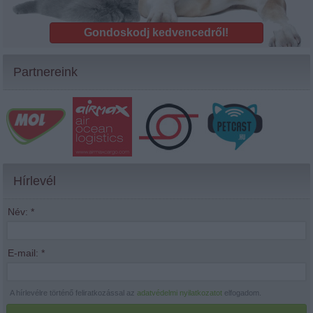
Gondoskodj kedvencedről!
Partnereink
Hírlevél
Név:
*
E-mail:
*
A hírlevélre történő feliratkozással az
adatvédelmi nyilatkozatot
elfogadom.