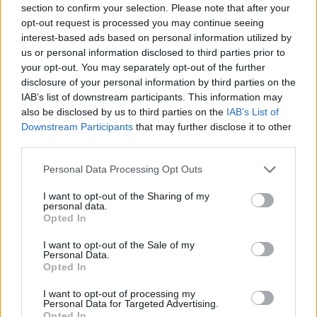
section to confirm your selection. Please note that after your
opt-out request is processed you may continue seeing
interest-based ads based on personal information utilized by
Minősítés
us or personal information disclosed to third parties prior to
your opt-out. You may separately opt-out of the further
Hogyan lehet minősített
disclosure of your personal information by third parties on the
kutyabarát helyed?
IAB’s list of downstream participants. This information may
also be disclosed by us to third parties on the
IAB’s List of
Downstream Participants
that may further disclose it to other
third parties.
Personal Data Processing Opt Outs
I want to opt-out of the Sharing of my
personal data.
Opted In
I want to opt-out of the Sale of my
Personal Data.
Tudj meg többet
Opted In
tanúsító védjegyünkről!
Megismerem
I want to opt-out of processing my
Personal Data for Targeted Advertising.
Opted In