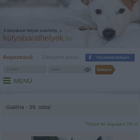
A kutyabarát helyek szakértője, a
kutyabarathelyek
.hu
Regisztráció
Elfelejtett jelszó
Facebook belépés
MENÜ
Galéria - 39. oldal
Töltsd fel képeidet TE is!