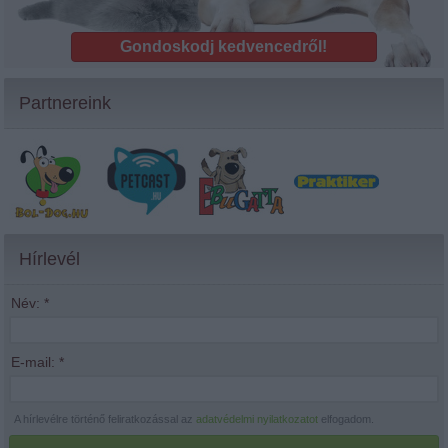
Gondoskodj kedvencedről!
Partnereink
Hírlevél
Név:
*
E-mail:
*
A hírlevélre történő feliratkozással az
adatvédelmi nyilatkozatot
elfogadom.