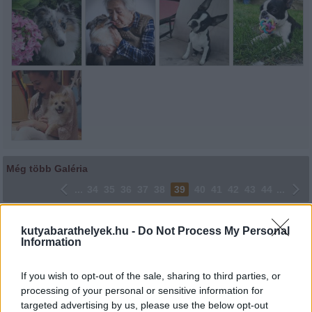
Még több Galéria
...
34
35
36
37
38
39
40
41
42
43
44
...
Lájkoláshoz és a kép megosztásához kattints a képre.
kutyabarathelyek.hu -
Do Not Process My Personal
Information
Ne felejtsd el lájkolni Facebook oldalunkat is! Köszönjük!
If you wish to opt-out of the sale, sharing to third parties, or
processing of your personal or sensitive information for
targeted advertising by us, please use the below opt-out