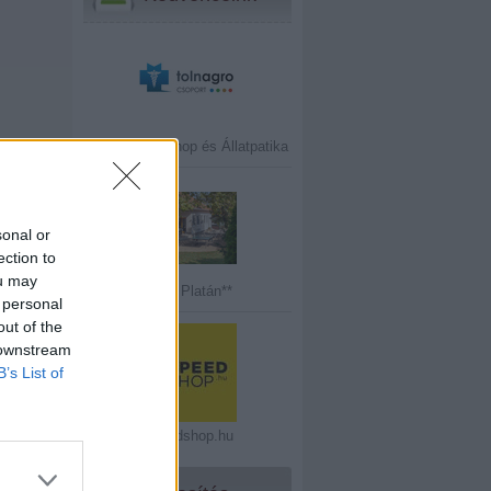
Tolnagro Petshop és Állatpatika
vitzky
sonal or
ection to
ou may
Hotel Platán**
 personal
out of the
 downstream
B’s List of
Speedshop.hu