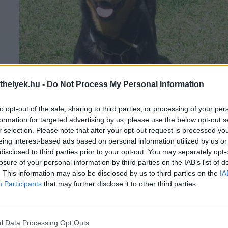
thelyek.hu -
Do Not Process My Personal Information
Róti a vidám családtag, a menhelyről mentve, Erdélyi kopó - Feltöltötte: László Gle
to opt-out of the sale, sharing to third parties, or processing of your per
formation for targeted advertising by us, please use the below opt-out s
r selection. Please note that after your opt-out request is processed y
eing interest-based ads based on personal information utilized by us or
disclosed to third parties prior to your opt-out. You may separately opt-
losure of your personal information by third parties on the IAB’s list of
. This information may also be disclosed by us to third parties on the
IA
Participants
that may further disclose it to other third parties.
l Data Processing Opt Outs