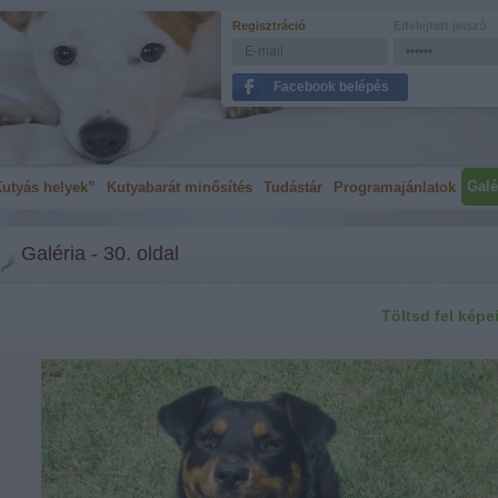
Regisztráció
Elfelejtett jelszó
Facebook belépés
Galé
utyás helyek”
Kutyabarát minősítés
Tudástár
Programajánlatok
Galéria - 30. oldal
Töltsd fel képe