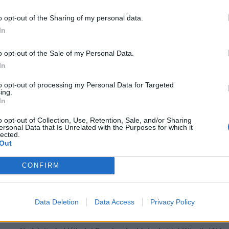
o opt-out of the Sharing of my personal data.
In
o opt-out of the Sale of my Personal Data.
In
to opt-out of processing my Personal Data for Targeted
ing.
In
o opt-out of Collection, Use, Retention, Sale, and/or Sharing
ersonal Data that Is Unrelated with the Purposes for which it
lected.
Out
CONFIRM
több Galéria
...
25
26
27
28
29
30
31
32
33
34
Data Deletion
Data Access
Privacy Policy
Lájkoláshoz és a kép megosztásához kattints a képre.