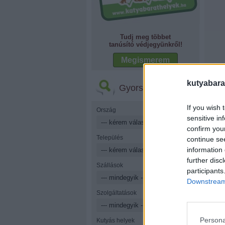
Tudj meg többet
tanúsító védjegyünkről!
Megismerem
kutyabara
Gyorskereső
If you wish 
Ország
sensitive in
confirm you
Település
continue se
information 
further disc
Szállások
participants
Downstream 
Szolgáltatások
Persona
Kutyás helyek