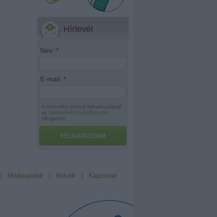
Hírlevél
Név:
*
E-mail:
*
A hírlevélre történő feliratkozással
az
adatvédelmi nyilatkozatot
elfogadom.
FELIRATKOZOM
|
Médiaajánlat
|
Rólunk
|
Kapcsolat