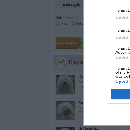
I want t
Opted 
Kutyák mérete
kicsi
közepes
nagy
I want t
Opted 
I want 
Advertis
Opted 
Kutyatár
I want t
of my P
was col
Komondor
Opted 
Ázsiai eredetű, ősi
magyar pásztorkut...
Puli
Még 
Ázsiai eredetű
magyar terelő
pásztork...
Drótszőrű...