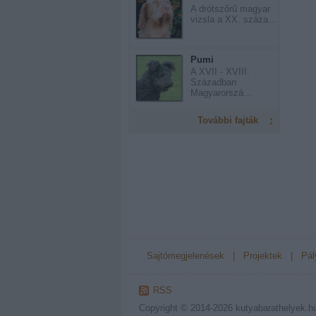
A drótszőrű magyar
vizsla a XX. száza...
Pumi
A XVII - XVIII.
Században
Magyarorszá...
További fajták
Sajtómegjelenések
|
Projektek
|
Pál
RSS
Copyright © 2014-2026
kutyabarathelyek.h