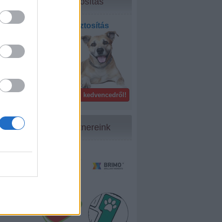
Biztosítás
Kisállat biztosítás
bel- és
külföldön!
Gondoskodj kedvencedről!
Partnereink
35
...