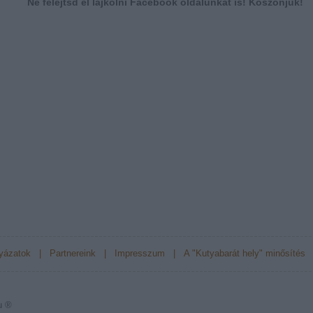
Ne felejtsd el lájkolni Facebook oldalunkat is! Köszönjük!
yázatok
|
Partnereink
|
Impresszum
|
A "Kutyabarát hely" minősítés
u ®