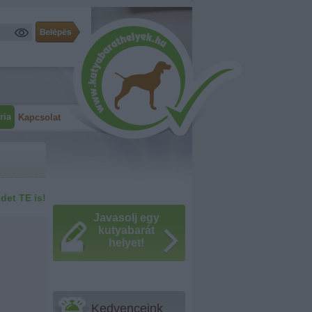
ria
Kapcsolat
idet TE is!
Javasolj egy
kutyabarát
helyet!
Kedvenceink