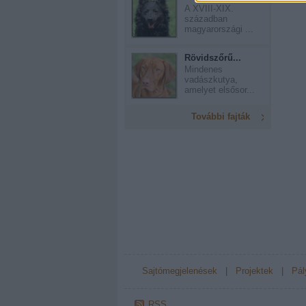
A XVIII-XIX.
században
magyarországi ...
Rövidszőrű...
Mindenes
vadászkutya,
amelyet elsősor...
További fajták
Sajtómegjelenések
|
Projektek
|
Pál
RSS