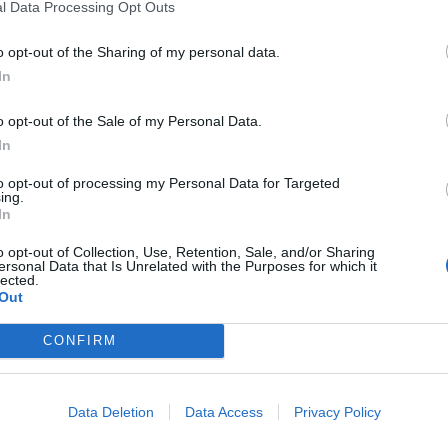
l Data Processing Opt Outs
o opt-out of the Sharing of my personal data.
In
o opt-out of the Sale of my Personal Data.
In
to opt-out of processing my Personal Data for Targeted
ing.
In
o opt-out of Collection, Use, Retention, Sale, and/or Sharing
ersonal Data that Is Unrelated with the Purposes for which it
lected.
Out
CONFIRM
több Galéria
...
25
26
27
28
29
30
31
32
33
34
Data Deletion
Data Access
Privacy Policy
Lájkoláshoz és a kép megosztásához kattints a képre.