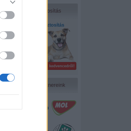
Biztosítás
Kisállat biztosítás
bel- és
külföldön!
Gondoskodj kedvencedről!
Partnereink
35
...