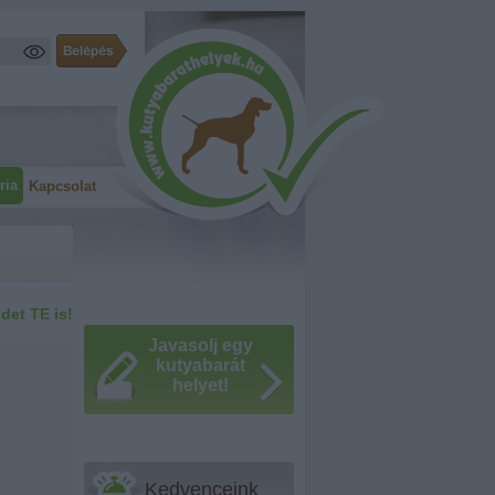
ria
Kapcsolat
idet TE is!
Javasolj egy
kutyabarát
helyet!
Kedvenceink