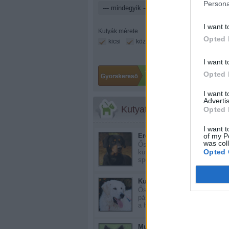
Persona
I want t
Kutyák mérete
Opted 
kicsi
közepes
nagy
I want t
Opted 
I want 
Advertis
Kutyatár
Opted 
I want t
of my P
Erdélyi kopó
was col
Ősi magyar
Opted 
kutyafajta, amelyet a
spec...
Kuvasz
Még 
Ősi magyar
pásztorkutya. Elődei
a hon...
Mudi