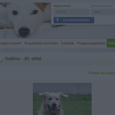
Regisztráció
Elfelejtett jelszó
Facebook belépés
Galé
utyás helyek”
Kutyabarát minősítés
Tudástár
Programajánlatok
Galéria - 30. oldal
Töltsd fel képe