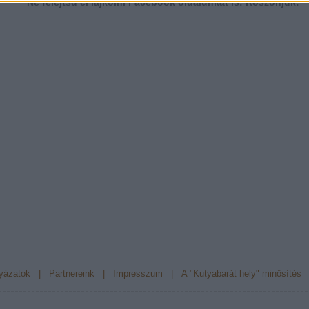
Ne felejtsd el lájkolni Facebook oldalunkat is! Köszönjük!
yázatok
|
Partnereink
|
Impresszum
|
A "Kutyabarát hely" minősítés