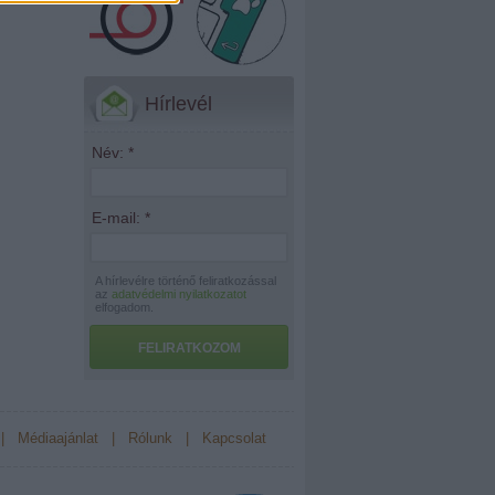
Hírlevél
Név:
*
E-mail:
*
A hírlevélre történő feliratkozással
az
adatvédelmi nyilatkozatot
elfogadom.
FELIRATKOZOM
|
Médiaajánlat
|
Rólunk
|
Kapcsolat