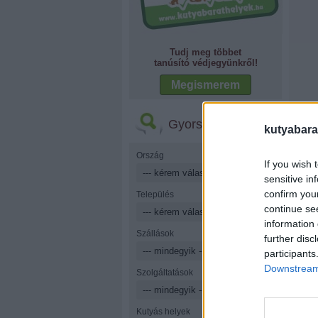
Tudj meg többet
tanúsító védjegyünkről!
Megismerem
Gyorskereső
kutyabara
Ország
If you wish 
sensitive in
confirm you
Település
continue se
information 
Szállások
further disc
participants
Downstream 
Szolgáltatások
Kutyás helyek