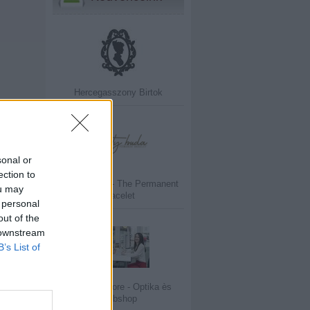
Hercegasszony Birtok
sonal or
ection to
Infinity Buda - The Permanent
ou may
Bracelet
 personal
out of the
 downstream
B’s List of
Eyewear Store - Optika ès
Webshop